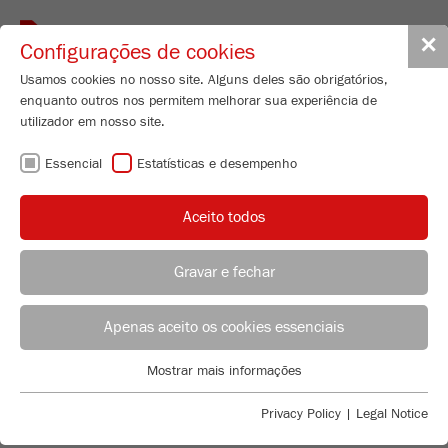
Toggle
✕
Configurações de cookies
navigat
Usamos cookies no nosso site. Alguns deles são obrigatórios,
enquanto outros nos permitem melhorar sua experiência de
utilizador em nosso site.
TERMOS E
Essencial
Estatísticas e desempenho
CONDIÇÕES
Aceito todos
Todas as vendas ou compras são feitas exclusivamente
Gravar e fechar
sujeitas às nossas condições de venda ou compra.
Aqui pode baixar os "Termos Gerais de Entrega e
Shipping Department
Pagamento" e as "Condições Gerais de Compra":
Jan Bender
Apenas aceito os cookies essenciais
FRITSCH GmbH - Milling and Sizing
Termos Gerais de Entrega e Pagamento (em inglês)
Mostrar mais informações
Industriestrasse 8
Essencial
55743 Idar-Oberstein
Cookies essenciais são necessários para funções básicas do
Privacy Policy
|
Legal Notice
Condições Gerais de Compra (em inglês)
site. Isso garante que o site funcione corretamente.
Telefone
+49 67 84 70 147