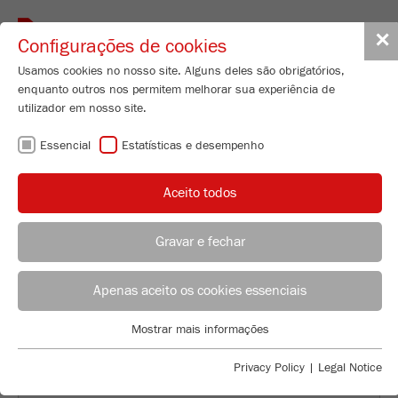
Toggle
✕
Configurações de cookies
navigat
Usamos cookies no nosso site. Alguns deles são obrigatórios,
enquanto outros nos permitem melhorar sua experiência de
utilizador em nosso site.
ACONSELHAMENT
Essencial
Estatísticas e desempenho
COM A
Aceito todos
QUALIDADE
Gravar e fechar
FRITSCH.
ACONSELHAMENTO DE APLICAÇÃO
DISTRIBUIÇÃO FRITSCH
Apenas aceito os cookies essenciais
MUNDIAL.
Applications Laboratory
Mostrar mais informações
Essencial
Chris Biamonte
FRITSCH Milling and Sizing, Inc.
Cookies essenciais são necessários para funções básicas do
Privacy Policy
|
Legal Notice
site. Isso garante que o site funcione corretamente.