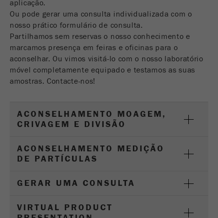
aplicação.
Nome
__utmc
Ciclo de
Ou pode gerar uma consulta individualizada com o
Fim de sessão
vida cookie
nosso prático formulário de consulta.
Fornecedor
google
Partilhamos sem reservas o nosso conhecimento e
Nome
PHPSESSID
marcamos presença em feiras e oficinas para o
Este cookie pertence ao passado e não é mais
usado pelo Google Analytics. Para a
aconselhar. Ou vimos visitá-lo com o nosso laboratório
Fornecedor
php
compatibilidade com versões anteriores de
móvel completamente equipado e testamos as suas
páginas que ainda usam o código de
amostras. Contacte-nos!
Identificador de dados PHP, definido quando o
Objectivo
rastreamento urchin.js, esse cookie ainda é
Objectivo
método PHP session () é usado.
gravado e expira quando o navegador é
fechado. No entanto, esse cookie não precisa
ACONSELHAMENTO MOAGEM,
Ciclo de
ser considerado ao depurar e usar o novo
CRIVAGEM E DIVISÃO
Fim de sessão
vida cookie
código de rastreamento ga.js.
ACONSELHAMENTO MEDIÇÃO
Ciclo de
DE PARTÍCULAS
Sessão
vida cookie
GERAR UMA CONSULTA
Nome
__utmz
VIRTUAL PRODUCT
Fornecedor
google
PRESENTATION