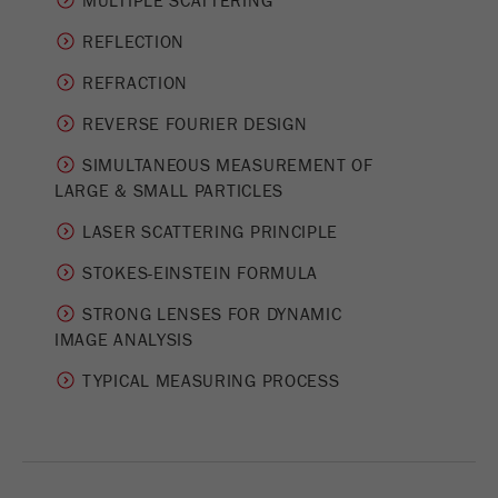
MULTIPLE SCATTERING
Fornecedor
gerenciador de tags do google
REFLECTION
Regista um ID exclusivo usado para gerar
REFRACTION
Objectivo
estatísticas e dados sobre como o visitante
REVERSE FOURIER DESIGN
usa o site.
SIMULTANEOUS MEASUREMENT OF
Ciclo de
2 anos
­LARGE & SMALL PARTICLES
vida cookie
LASER SCATTERING PRINCIPLE
Nome
_gid
STOKES-EINSTEIN FORMULA
Fornecedor
google
STRONG LENSES FOR DYNAMIC
IMAGE ANALYSIS
Usado pelo Google Analytics para limitar a
Objectivo
taxa de solicitações.
TYPICAL MEASURING PROCESS
Ciclo de vida
1 dia
cookie