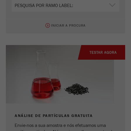
Nome
_ym_uid
Fornecedor
Yandex
INICIAR A PROCURA
Usado para identificar utilizadores do
Objectivo
site.
Ciclo de vida
1 ano
TESTAR AGORA
cookie
ANÁLISE DE PARTÍCULAS GRATUITA
Envie-nos a sua amostra e nós efetuamos uma