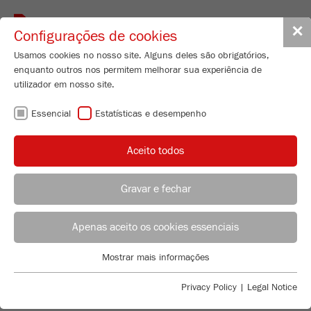
Toggle
✕
Configurações de cookies
navigat
Usamos cookies no nosso site. Alguns deles são obrigatórios,
enquanto outros nos permitem melhorar sua experiência de
utilizador em nosso site.
CONHECIMENTO
Essencial
Estatísticas e desempenho
FRITSCH
Aceito todos
Gravar e fechar
INTRODUÇÃO À MEDIÇÃO DE
Product Specialist Particle Sizing
B.Sc. Lea Zorn
Apenas aceito os cookies essenciais
PARTÍCULAS
FRITSCH GmbH - Milling and Sizing
Procura informação fundamental acerca da medição da
Mostrar mais informações
Industriestrasse 8
Essencial
distribuição quantitativa do tamanho de partícula com
55743 Idar-Oberstein
Cookies essenciais são necessários para funções básicas do
dispersão de luz estática? Tem perguntas acerca dos
Privacy Policy
|
Legal Notice
site. Isso garante que o site funcione corretamente.
termos mais importantes da medição de partículas?
Telefone
+49 67 84 70 185