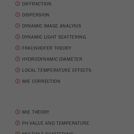
DIFFRACTION
Este cookie é o cookie de recurso do visitante.
DISPERSION
Ele contém todos os recursos do visitante
Informações da visita atual, também
DYNAMIC IMAGE ANALYSIS
informações passadas por meio de parâmetros
de acompanhamento de campanhas. Esse
DYNAMIC LIGHT SCATTERING
cookie também armazena se a origem do
FRAUNHOFER THEORY
visitante da última visita foi diferente da atual.
Objectivo
Se nenhuma informação sobre a fonte do
HYDRODYNAMIC DIAMETER
visitante puder ser determinada, o cookie não
será alterado. Dessa maneira, o Google
LOCAL TEMPERATURE EFFECTS
Analytics pode associar informações de
MIE CORRECTION
visitantes, como conversões e transações de
comércio eletrônico, a uma fonte de visitantes.
O cookie não contém informações.
Ciclo de
6 meses
MIE THEORY
vida cookie
PH VALUE AND TEMPERATURE
Nome
_ga