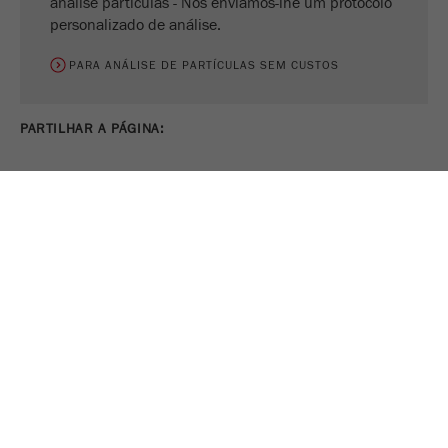
análise partículas - Nós enviamos-lhe um protocolo
personalizado de análise.
PARA ANÁLISE DE PARTÍCULAS SEM CUSTOS
PARTILHAR A PÁGINA:
IMPRIMIR PÁGINA
TWEET
COMPARTILHAR
ACOMPANHE-NOS EM
CONFIGURAÇÕES
DE COOKIES
Legal Notice