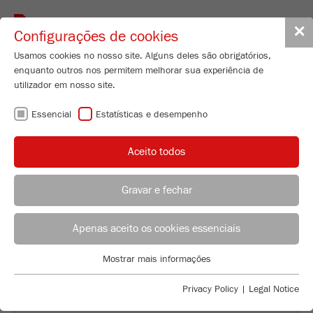
Toggle
✕
Configurações de cookies
navigat
Usamos cookies no nosso site. Alguns deles são obrigatórios,
enquanto outros nos permitem melhorar sua experiência de
utilizador em nosso site.
A FRITSCH NA
Essencial
Estatísticas e desempenho
ESTRADA COM O
Aceito todos
LABORATÓRIO
Gravar e fechar
MÓVEL
Directrice commerciale France + Espagne et Portugal
Gladys Da Conceicao
Apenas aceito os cookies essenciais
FRITSCH GmbH - Broyage et Granulométrie
Mostrar mais informações
Industriestrasse 8
Essencial
55743 Idar-Oberstein
Cookies essenciais são necessários para funções básicas do
Privacy Policy
|
Legal Notice
site. Isso garante que o site funcione corretamente.
Telemóvel
+33 7 61 17 89 95