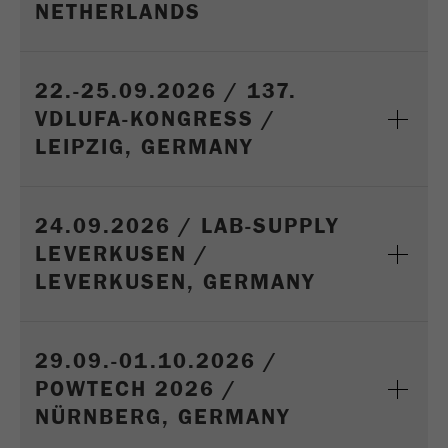
NETHERLANDS
Fornecedor
gerenciador de tags do google
Regista um ID exclusivo usado para gerar
22.-25.09.2026 / 137.
Objectivo
estatísticas e dados sobre como o visitante
VDLUFA-KONGRESS /
usa o site.
LEIPZIG, GERMANY
Ciclo de
2 anos
vida cookie
24.09.2026 / LAB-SUPPLY
Nome
_gid
LEVERKUSEN /
Fornecedor
google
LEVERKUSEN, GERMANY
Usado pelo Google Analytics para limitar a
Objectivo
taxa de solicitações.
29.09.-01.10.2026 /
POWTECH 2026 /
Ciclo de vida
1 dia
cookie
NÜRNBERG, GERMANY