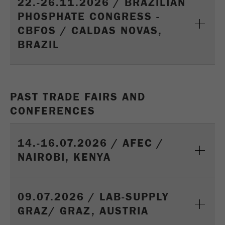
22.-26.11.2026 / BRAZILIAN
Nome
_ym_uid
PHOSPHATE CONGRESS -
CBFOS / CALDAS NOVAS,
Fornecedor
Yandex
BRAZIL
Usado para identificar utilizadores do
Objectivo
site.
Ciclo de vida
1 ano
PAST TRADE FAIRS AND
cookie
CONFERENCES
14.-16.07.2026 / AFEC /
NAIROBI, KENYA
09.07.2026 / LAB-SUPPLY
GRAZ/ GRAZ, AUSTRIA