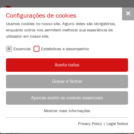
Toggle
✕
Configurações de cookies
navigat
Usamos cookies no nosso site. Alguns deles são obrigatórios,
enquanto outros nos permitem melhorar sua experiência de
utilizador em nosso site.
A FRITSCH EM
Essencial
Estatísticas e desempenho
FEIRAS
Aceito todos
Gravar e fechar
Jessica Seifert
FRITSCH GmbH - Milling and Sizing
Apenas aceito os cookies essenciais
Industriestrasse 8
Mostrar mais informações
55743 Idar-Oberstein
Essencial
Cookies essenciais são necessários para funções básicas do
Privacy Policy
|
Legal Notice
Telefone
+49 67 84 70 0
Previous
Ne
site. Isso garante que o site funcione corretamente.