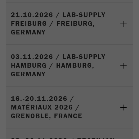
Nome
_ym_d
21.10.2026 / LAB-SUPPLY
Fornecedor
Yandex
FREIBURG / FREIBURG,
Contêm a data da 1ª visita a este
GERMANY
Objectivo
website.
Ciclo de vida
1 ano
03.11.2026 / LAB-SUPPLY
cookie
HAMBURG / HAMBURG,
GERMANY
Nome
_ym_isad
Fornecedor
Yandex
16.-20.11.2026 /
Determina se um utilizador utiliza
Objectivo
MATÉRIAUX 2026 /
bloqueador de anuncios.
GRENOBLE, FRANCE
Ciclo de vida
2 dias
cookie