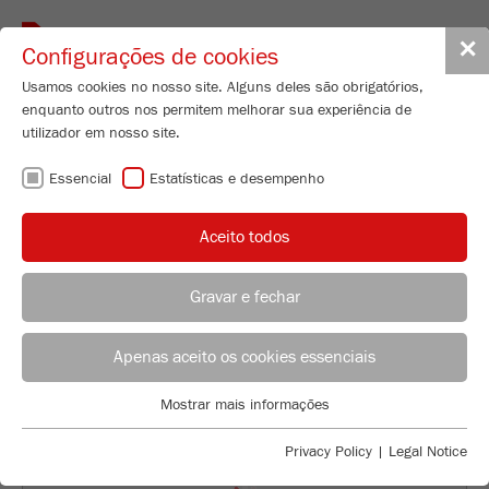
Toggle
✕
Configurações de cookies
navigat
Usamos cookies no nosso site. Alguns deles são obrigatórios,
enquanto outros nos permitem melhorar sua experiência de
Planetary Micro Mill
utilizador em nosso site.
PULVERISETTE 7
Essencial
Estatísticas e desempenho
classic line
Aceito todos
Nº de encomenda
07.4000.00
Gravar e fechar
CARACTERISTICAS TÉCNICAS
ACONSELHAMENTO DE APLICAÇÃO
DISTRIBUIÇÃO FRITSCH
DESCRIÇÃO
Apenas aceito os cookies essenciais
Applications Laboratory
DADOS TÉCNICOS
Mostrar mais informações
Essencial
Chris Biamonte
FRITSCH Milling and Sizing, Inc.
Cookies essenciais são necessários para funções básicas do
ACESSÓRIOS
Privacy Policy
|
Legal Notice
site. Isso garante que o site funcione corretamente.