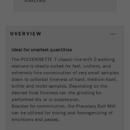
ANALYSIS
Este cookie é o cookie de recurso do visitante.
Ele contém todos os recursos do visitante
Informações da visita atual, também
informações passadas por meio de parâmetros
OVERVIEW
de acompanhamento de campanhas. Esse
cookie também armazena se a origem do
visitante da última visita foi diferente da atual.
Ideal for smallest quantities
Objectivo
Se nenhuma informação sobre a fonte do
The PULVERISETTE 7
classic line
with 2 working
visitante puder ser determinada, o cookie não
stations is ideally suited for fast, uniform, and
será alterado. Dessa maneira, o Google
Analytics pode associar informações de
extremely fine comminution of very small samples
visitantes, como conversões e transações de
down to colloidal fineness of hard, medium-hard,
comércio eletrônico, a uma fonte de visitantes.
brittle and moist samples. Depending on the
O cookie não contém informações.
desired final fineness can the grinding be
performed dry or in suspension.
Ciclo de
Besides for comminution, the Planetary Ball Mill
6 meses
vida cookie
can be utilized for mixing and homogenizing of
emulsions and pastes.
Nome
_ga