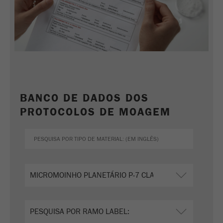
Nome
_ym_uid
Fornecedor
Yandex
Usado para identificar utilizadores do
Objectivo
site.
Ciclo de vida
1 ano
cookie
BANCO DE DADOS DOS
PROTOCOLOS DE MOAGEM