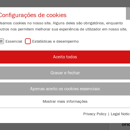
Login de parceiro
Configurações de cookies
Usamos cookies no nosso site. Alguns deles são obrigatórios, enquanto
outros nos permitem melhorar sua experiência de utilizador em nosso site.
 DE PARTÍCULAS
ASSISTÊNCIA
ACERCA DE NÓS
ATUAL
Essencial
Estatísticas e desempenho
Aceito todos
Gravar e fechar
 FRITSCH
Apenas aceito os cookies essenciais
ATU
Mostrar mais informações
Essencial
MED
Cookies essenciais são necessários para funções básicas do site. Isso
Privacy Policy
|
Legal Notic
garante que o site funcione corretamente.
OFI