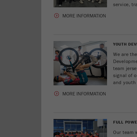
service, t
MORE INFORMATION
YOUTH DEV
We are the
Developme
team jersey
signal of 
and youth
MORE INFORMATION
FULL POWE
Our team w