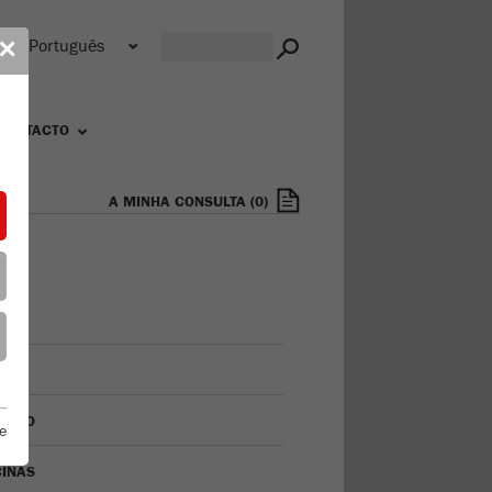
s
✕
CONTACTO
A MINHA CONSULTA
(
0
)
AL
IÇÃO
e
CINAS