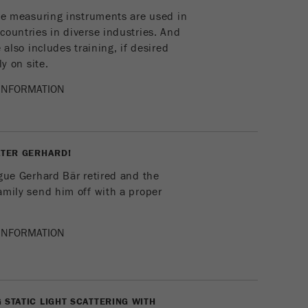
Ciclo de
2 anos
le measuring instruments are used in
vida cookie
ountries in diverse industries. And
 also includes training, if desired
Nome
_gid
ly on site.
Fornecedor
google
INFORMATION
Usado pelo Google Analytics para limitar a taxa de
Objectivo
solicitações.
ATER GERHARD!
Ciclo de vida
1 dia
cookie
gue Gerhard Bär retired and the
mily send him off with a proper
Nome
_ym_d
INFORMATION
Fornecedor
Yandex
Objectivo
Contêm a data da 1ª visita a este website.
Ciclo de vida cookie
1 ano
 STATIC LIGHT SCATTERING WITH