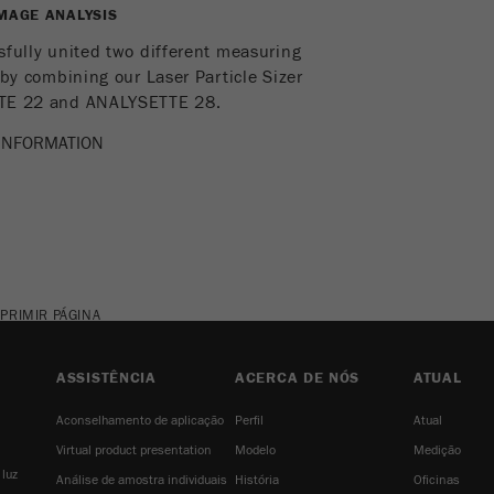
MAGE ANALYSIS
Nome
_ym_isad
fully united two different measuring
 by combining our Laser Particle Sizer
Fornecedor
Yandex
TE 22 and ANALYSETTE 28.
Determina se um utilizador utiliza bloqueador de
INFORMATION
Objectivo
anuncios.
Ciclo de vida
2 dias
cookie
Nome
_ym_uid
PRIMIR PÁGINA
Fornecedor
Yandex
ASSISTÊNCIA
ACERCA DE NÓS
ATUAL
Objectivo
Usado para identificar utilizadores do site.
Aconselhamento de aplicação
Perfil
Atual
Ciclo de vida cookie
1 ano
Virtual product presentation
Modelo
Medição
 luz
Análise de amostra individuais
História
Oficinas