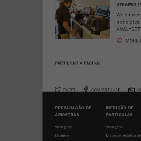
DYNAMIC I
We success
principles
ANALYSET
MORE 
PARTILHAR A PÁGINA:
TWEET
COMPARTILHAR
IM
PREPARAÇÃO DE
MEDIÇÃO DE
AMOSTRAS
PARTÍCULAS
Vista geral
Vista geral
Moagem
Dispersão estática de