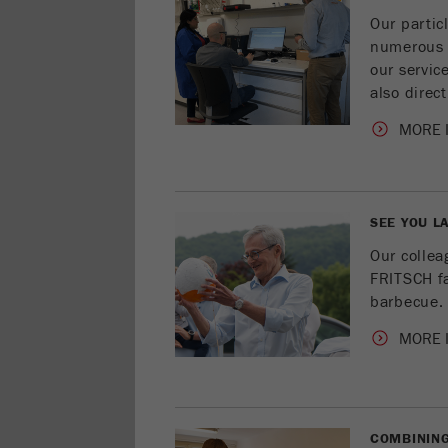
Our partic
numerous c
our service
also direct
MORE 
SEE YOU L
Our collea
FRITSCH fa
barbecue.
MORE 
COMBINING