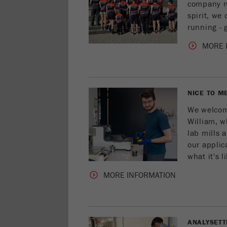
company ru
spirit, we
running - 
MORE 
NICE TO M
We welcom
William, w
lab mills 
our applic
what it's 
MORE INFORMATION
ANALYSETT