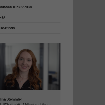
OSIÇÕES ITINERANTES
NSA
LICATIONS
lina Stemmler
ITSCH GmbH - Milling and Sizing