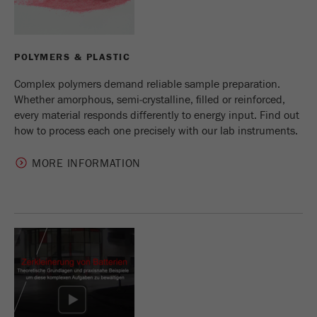
Fornecedor
gerenciador de tags do google
Regista um ID exclusivo usado para gerar
POLYMERS & PLASTIC
Objectivo
estatísticas e dados sobre como o visitante
usa o site.
Complex polymers demand reliable sample preparation.
Whether amorphous, semi‑crystalline, filled or reinforced,
Ciclo de
every material responds differently to energy input. Find out
2 anos
vida cookie
how to process each one precisely with our lab instruments.
MORE INFORMATION
Nome
_gid
Fornecedor
google
Usado pelo Google Analytics para limitar a
Objectivo
taxa de solicitações.
Ciclo de vida
1 dia
cookie