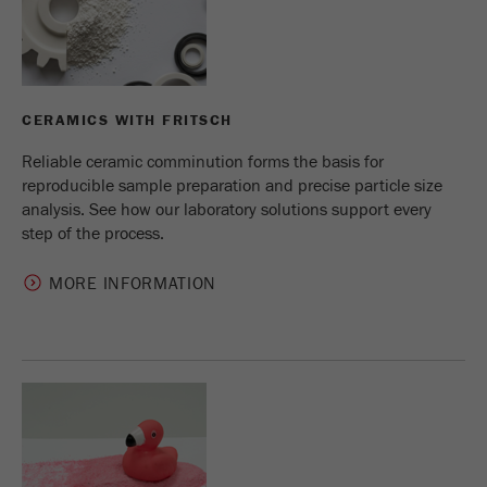
Este cookie é o cookie de recurso do visitante.
Ele contém todos os recursos do visitante
Informações da visita atual, também
informações passadas por meio de parâmetros
CERAMICS WITH FRITSCH
de acompanhamento de campanhas. Esse
cookie também armazena se a origem do
Reliable ceramic comminution forms the basis for
visitante da última visita foi diferente da atual.
reproducible sample preparation and precise particle size
Objectivo
Se nenhuma informação sobre a fonte do
analysis. See how our laboratory solutions support every
visitante puder ser determinada, o cookie não
step of the process.
será alterado. Dessa maneira, o Google
Analytics pode associar informações de
MORE INFORMATION
visitantes, como conversões e transações de
comércio eletrônico, a uma fonte de visitantes.
O cookie não contém informações.
Ciclo de
6 meses
vida cookie
Nome
_ga