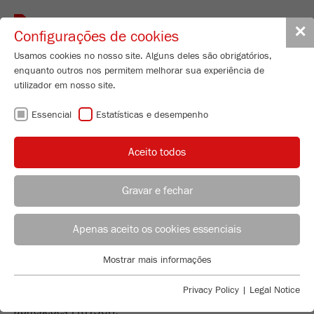
Toggle
✕
Configurações de cookies
navigat
Usamos cookies no nosso site. Alguns deles são obrigatórios,
enquanto outros nos permitem melhorar sua experiência de
utilizador em nosso site.
A SUA APLICAÇÃO
Essencial
Estatísticas e desempenho
-
Aceito todos
A NOSSA
Gravar e fechar
SOLUÇÃO
Applications Laboratory
Leos Benes
Apenas aceito os cookies essenciais
FRITSCH GmbH - Milling and Sizing
Aqui vai encontrar a solução perfeita para a sua
Mostrar mais informações
aplicação: Selecione de acordo com a industria, grupo
Industriestrasse 8
Essencial
de produto, produto ou método de análise e serão
55743 Idar-Oberstein
Cookies essenciais são necessários para funções básicas do
Privacy Policy
|
Legal Notice
exibidas as informações correspondentes de
site. Isso garante que o site funcione corretamente.
Telefone
+49 67 84 70 122
aplicações FRITSCH.