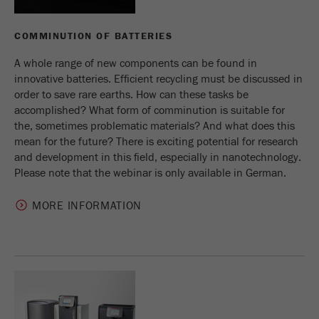
Nome
_ym_d
COMMINUTION OF BATTERIES
Fornecedor
Yandex
A whole range of new components can be found in
Contêm a data da 1ª visita a este
Objectivo
innovative batteries. Efficient recycling must be discussed in
website.
order to save rare earths. How can these tasks be
accomplished? What form of comminution is suitable for
Ciclo de vida
1 ano
the, sometimes problematic materials? And what does this
cookie
mean for the future? There is exciting potential for research
and development in this field, especially in nanotechnology.
Nome
_ym_isad
Please note that the webinar is only available in German.
Fornecedor
Yandex
MORE INFORMATION
Determina se um utilizador utiliza
Objectivo
bloqueador de anuncios.
Ciclo de vida
2 dias
cookie