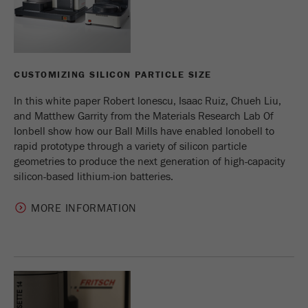
Nome
_ym_uid
Fornecedor
Yandex
Usado para identificar utilizadores do
CUSTOMIZING SILICON PARTICLE SIZE
Objectivo
site.
In this white paper Robert lonescu, Isaac Ruiz, Chueh Liu,
Ciclo de vida
and Matthew Garrity from the Materials Research Lab Of
1 ano
cookie
Ionbell show how our Ball Mills have enabled lonobell to
rapid prototype through a variety of silicon particle
geometries to produce the next generation of high-capacity
silicon-based lithium-ion batteries.
MORE INFORMATION