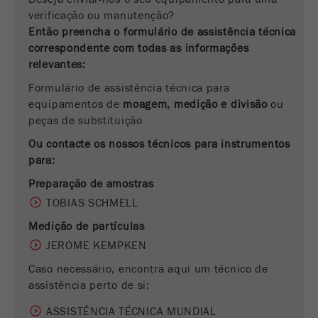
verificação ou manutenção?
Este cookie é o cookie de recurso do visitante.
Então preencha o formulário de assistência técnica
Ele contém todos os recursos do visitante
correspondente com todas as informações
Informações da visita atual, também
relevantes:
informações passadas por meio de parâmetros
de acompanhamento de campanhas. Esse
Formulário de assistência técnica para
cookie também armazena se a origem do
equipamentos de
moagem, medição e divisão
ou
visitante da última visita foi diferente da atual.
peças de substituição
Objectivo
Se nenhuma informação sobre a fonte do
Ou contacte os nossos técnicos para instrumentos
visitante puder ser determinada, o cookie não
para:
será alterado. Dessa maneira, o Google
Analytics pode associar informações de
Preparação de amostras
visitantes, como conversões e transações de
TOBIAS SCHMELL
comércio eletrônico, a uma fonte de visitantes.
O cookie não contém informações.
Medição de partículas
JEROME KEMPKEN
Ciclo de
6 meses
Caso necessário, encontra aqui um técnico de
vida cookie
assistência perto de si:
Nome
_ga
ASSISTÊNCIA TÉCNICA MUNDIAL