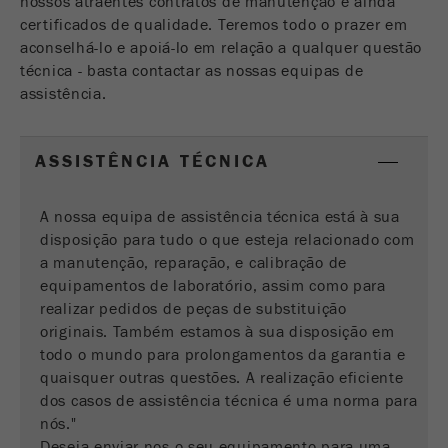
nossos atraentes contratos de manutenção e ainda
Nome
__utmc
55743 Idar-Oberstein
Ciclo de
certificados de qualidade. Teremos todo o prazer em
Fim de sessão
vida cookie
aconselhá-lo e apoiá-lo em relação a qualquer questão
Fornecedor
google
Telefone
+49 67 84 70 277
técnica - basta contactar as nossas equipas de
assistência.
Nome
PHPSESSID
Este cookie pertence ao passado e não é mais
usado pelo Google Analytics. Para a
Fornecedor
php
compatibilidade com versões anteriores de
ASSISTÊNCIA TÉCNICA
páginas que ainda usam o código de
Identificador de dados PHP, definido quando
Objectivo
rastreamento urchin.js, esse cookie ainda é
Objectivo
o método PHP session () é usado.
gravado e expira quando o navegador é
A nossa equipa de assistência técnica está à sua
fechado. No entanto, esse cookie não precisa
disposição para tudo o que esteja relacionado com
Ciclo de
ser considerado ao depurar e usar o novo
Fim de sessão
a manutenção, reparação, e calibração de
vida cookie
código de rastreamento ga.js.
equipamentos de laboratório, assim como para
realizar pedidos de peças de substituição
Ciclo de
Sessão
originais. Também estamos à sua disposição em
vida cookie
todo o mundo para prolongamentos da garantia e
quaisquer outras questões. A realização eficiente
Nome
__utmz
dos casos de assistência técnica é uma norma para
nós."
Fornecedor
google
Deseja enviar-nos o seu equipamento para uma