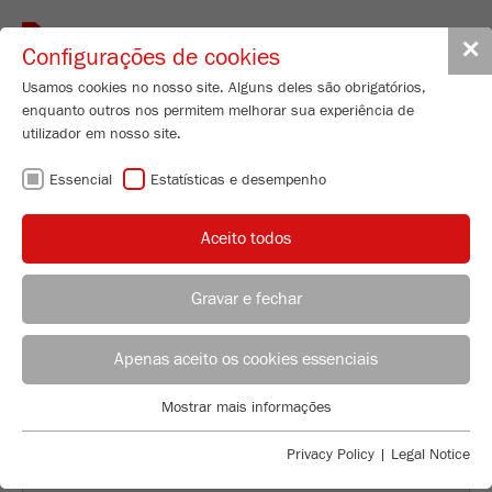
Toggle
✕
Configurações de cookies
navigat
Usamos cookies no nosso site. Alguns deles são obrigatórios,
enquanto outros nos permitem melhorar sua experiência de
utilizador em nosso site.
ASSISTÊNCIA E
Essencial
Estatísticas e desempenho
SERVIÇO COM A
Aceito todos
QUALIDADE
Gravar e fechar
FRITSCH.
Technical Service - Sample Preparation Instruments
Tobias Schmell
Apenas aceito os cookies essenciais
FRITSCH GmbH - Milling and Sizing
Mostrar mais informações
Industriestrasse 8
Essencial
55743 Idar-Oberstein
Cookies essenciais são necessários para funções básicas do
Privacy Policy
|
Legal Notice
site. Isso garante que o site funcione corretamente.
Telefone
+49 67 84 70 279