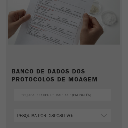
Nome
_ym_uid
Fornecedor
Yandex
Usado para identificar utilizadores do
Objectivo
site.
Ciclo de vida
1 ano
cookie
BANCO DE DADOS DOS
PROTOCOLOS DE MOAGEM