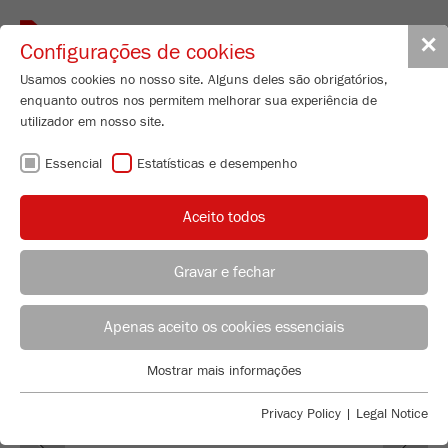
Toggle
✕
Configurações de cookies
navigat
Usamos cookies no nosso site. Alguns deles são obrigatórios,
enquanto outros nos permitem melhorar sua experiência de
Mini Cutting Mill
utilizador em nosso site.
PULVERISETTE 29
Essencial
Estatísticas e desempenho
Nº de encomenda
29.1020.00
Aceito todos
CARACTERISTICAS TÉCNICAS
DESCRIÇÃO
Gravar e fechar
ACONSELHAMENTO DE APLICAÇÃO
DISTRIBUIÇÃO FRITSCH
DADOS TÉCNICOS
Apenas aceito os cookies essenciais
ACESSÓRIOS
Applications Laboratory
Mostrar mais informações
Essencial
Chris Biamonte
FRITSCH Milling and Sizing, Inc.
VIDEOS / ANIMAÇÕES 3D
Cookies essenciais são necessários para funções básicas do
Privacy Policy
|
Legal Notice
Previous
Ne
site. Isso garante que o site funcione corretamente.
DOWNLOADS