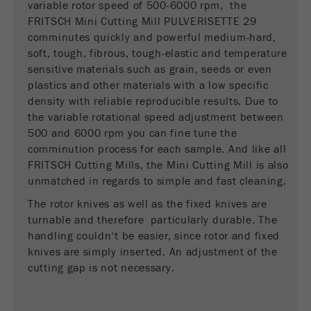
variable rotor speed of 500-6000 rpm, the
Este cookie é o cookie de recurso do visitante.
FRITSCH Mini Cutting Mill PULVERISETTE 29
Ele contém todos os recursos do visitante
comminutes quickly and powerful medium-hard,
Informações da visita atual, também
soft, tough, fibrous, tough-elastic and temperature
informações passadas por meio de parâmetros
sensitive materials such as grain, seeds or even
de acompanhamento de campanhas. Esse
plastics and other materials with a low specific
cookie também armazena se a origem do
density with reliable reproducible results. Due to
visitante da última visita foi diferente da atual.
the variable rotational speed adjustment between
Objectivo
Se nenhuma informação sobre a fonte do
500 and 6000 rpm you can fine tune the
visitante puder ser determinada, o cookie não
comminution process for each sample. And like all
será alterado. Dessa maneira, o Google
FRITSCH Cutting Mills, the Mini Cutting Mill is also
Analytics pode associar informações de
unmatched in regards to simple and fast cleaning.
visitantes, como conversões e transações de
The rotor knives as well as the fixed knives are
comércio eletrônico, a uma fonte de visitantes.
O cookie não contém informações.
turnable and therefore particularly durable. The
handling couldn‘t be easier, since rotor and fixed
Ciclo de
knives are simply inserted. An adjustment of the
6 meses
vida cookie
cutting gap is not necessary.
Nome
_ga