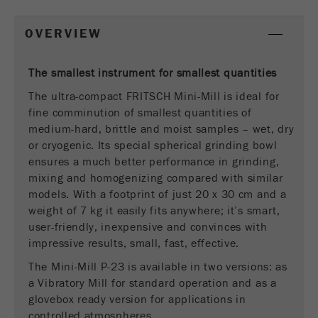
Este cookie é o cookie de recurso do visitante.
OVERVIEW
Ele contém todos os recursos do visitante
Informações da visita atual, também
informações passadas por meio de parâmetros
The smallest instrument for smallest quantities
de acompanhamento de campanhas. Esse
The ultra-compact FRITSCH Mini-Mill is ideal for
cookie também armazena se a origem do
fine comminution of smallest quantities of
visitante da última visita foi diferente da atual.
Objectivo
medium-hard, brittle and moist samples – wet, dry
Se nenhuma informação sobre a fonte do
or cryogenic. Its special spherical grinding bowl
visitante puder ser determinada, o cookie não
ensures a much better performance in grinding,
será alterado. Dessa maneira, o Google
Analytics pode associar informações de
mixing and homogenizing compared with similar
visitantes, como conversões e transações de
models. With a footprint of just 20 x 30 cm and a
comércio eletrônico, a uma fonte de visitantes.
weight of 7 kg it easily fits anywhere; it’s smart,
O cookie não contém informações.
user-friendly, inexpensive and convinces with
impressive results, small, fast, effective.
Ciclo de
6 meses
The Mini-Mill P-23 is available in two versions: as
vida cookie
a Vibratory Mill for standard operation and as a
glovebox ready version for applications in
Nome
_ga
controlled atmospheres.