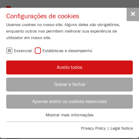
Toggle
✕
Configurações de cookies
navigat
Usamos cookies no nosso site. Alguns deles são obrigatórios,
enquanto outros nos permitem melhorar sua experiência de
Mini-Mill
utilizador em nosso site.
PULVERISETTE 23
Essencial
Estatísticas e desempenho
Nº de encomenda
23.100X.00
Aceito todos
CARACTERISTICAS TÉCNICAS
DESCRIÇÃO
Gravar e fechar
ACONSELHAMENTO DE APLICAÇÃO
DISTRIBUIÇÃO FRITSCH
DADOS TÉCNICOS
Apenas aceito os cookies essenciais
ACESSÓRIOS
Applications Laboratory
Mostrar mais informações
Essencial
Chris Biamonte
FRITSCH Milling and Sizing, Inc.
VIDEOS / ANIMAÇÕES 3D
Cookies essenciais são necessários para funções básicas do
Privacy Policy
|
Legal Notice
Previous
Ne
site. Isso garante que o site funcione corretamente.
DOWNLOADS