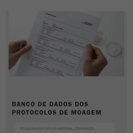
Nome
_ym_uid
Fornecedor
Yandex
Usado para identificar utilizadores do
Objectivo
site.
Ciclo de vida
1 ano
cookie
BANCO DE DADOS DOS
PROTOCOLOS DE MOAGEM