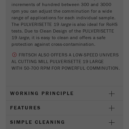
increments of hundred between 300 and 3000
Fornecedor
gerenciador de tags do google
rpm you can adjust the comminution for a wide
range of applications for each individual sample.
Regista um ID exclusivo usado para gerar
The PULVERISETTE 19
large
is also ideal for RoHS
Objectivo
estatísticas e dados sobre como o visitante
tests. Due to Clean Design of the PULVERISETTE
usa o site.
19
large
, it is easy to clean and offers a safe
protection against cross-contamination.
Ciclo de
2 anos
vida cookie
FRITSCH ALSO OFFERS A LOW-SPEED UNIVERS
AL CUTTING MILL PULVERISETTE 19 LARGE
Nome
_gid
WITH 50-700 RPM FOR POWERFUL COMMINUTION.
Fornecedor
google
Usado pelo Google Analytics para limitar a
WORKING PRINCIPLE
Objectivo
taxa de solicitações.
FEATURES
Ciclo de vida
1 dia
cookie
SIMPLE CLEANING