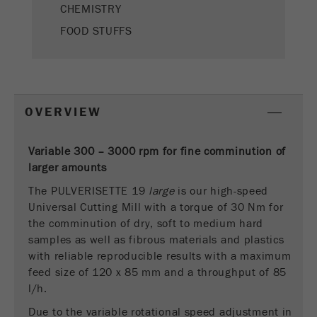
CHEMISTRY
Este cookie é o cookie de recurso do visitante.
FOOD STUFFS
Ele contém todos os recursos do visitante
Informações da visita atual, também
informações passadas por meio de parâmetros
de acompanhamento de campanhas. Esse
cookie também armazena se a origem do
OVERVIEW
visitante da última visita foi diferente da atual.
Objectivo
Se nenhuma informação sobre a fonte do
visitante puder ser determinada, o cookie não
Variable 300 – 3000 rpm for fine comminution of
será alterado. Dessa maneira, o Google
larger amounts
Analytics pode associar informações de
The PULVERISETTE 19
large
is our high-speed
visitantes, como conversões e transações de
Universal Cutting Mill with a torque of 30 Nm for
comércio eletrônico, a uma fonte de visitantes.
the comminution of dry, soft to medium hard
O cookie não contém informações.
samples as well as fibrous materials and plastics
Ciclo de
with reliable reproducible results with a maximum
6 meses
vida cookie
feed size of 120 x 85 mm and a throughput of 85
l/h.
Nome
_ga
Due to the variable rotational speed adjustment in