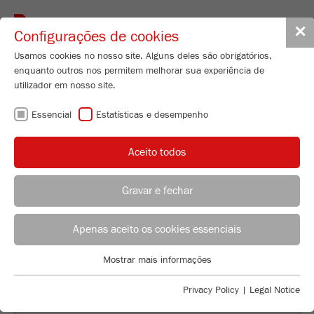
Toggle
✕
Configurações de cookies
navigat
Usamos cookies no nosso site. Alguns deles são obrigatórios,
enquanto outros nos permitem melhorar sua experiência de
Universal Cutting Mill - variable speed
utilizador em nosso site.
300-3000 rpm
Essencial
Estatísticas e desempenho
PULVERISETTE 19
LARGE
Aceito todos
Nº de encomenda
19.4060.00
Gravar e fechar
CARACTERISTICAS TÉCNICAS
ACONSELHAMENTO DE APLICAÇÃO
DISTRIBUIÇÃO FRITSCH
DESCRIÇÃO
Apenas aceito os cookies essenciais
Applications Laboratory
Mostrar mais informações
DADOS TÉCNICOS
Essencial
Chris Biamonte
FRITSCH Milling and Sizing, Inc.
Cookies essenciais são necessários para funções básicas do
Privacy Policy
|
Legal Notice
ACESSÓRIOS
site. Isso garante que o site funcione corretamente.