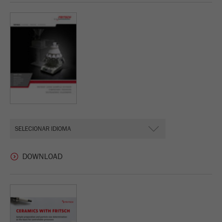
Nome
_ym_uid
Fornecedor
Yandex
Usado para identificar utilizadores do
Objectivo
site.
Ciclo de vida
1 ano
cookie