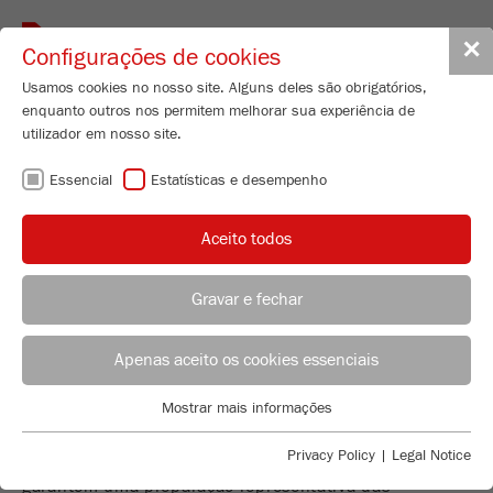
Toggle
✕
Configurações de cookies
navigat
Usamos cookies no nosso site. Alguns deles são obrigatórios,
enquanto outros nos permitem melhorar sua experiência de
utilizador em nosso site.
DIVISÃO E
Essencial
Estatísticas e desempenho
ALIMENTAÇÃO
Aceito todos
Gravar e fechar
PREPARAÇÃO REPRESENTATIVA DE
ACONSELHAMENTO DE APLICAÇÃO
DISTRIBUIÇÃO FRITSCH
Apenas aceito os cookies essenciais
AMOSTRAS - A BASE DE QUALQUER
ANÁLISE EXATA!
Applications Laboratory
Mostrar mais informações
Essencial
Chris Biamonte
Os equipamentos para divisão e alimentação de
FRITSCH Milling and Sizing, Inc.
Cookies essenciais são necessários para funções básicas do
Privacy Policy
|
Legal Notice
amostras fazem o seu trabalho ainda mais eficiente e
site. Isso garante que o site funcione corretamente.
garantem uma preparação representativa das