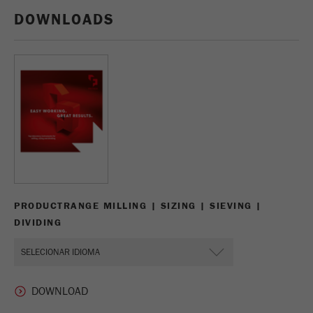
Nome
_ym_d
DOWNLOADS
Fornecedor
Yandex
Contêm a data da 1ª visita a este
Objectivo
website.
Ciclo de vida
1 ano
cookie
Nome
_ym_isad
Fornecedor
Yandex
PRODUCTRANGE MILLING | SIZING | SIEVING |
DIVIDING
Determina se um utilizador utiliza
Objectivo
bloqueador de anuncios.
Ciclo de vida
2 dias
cookie