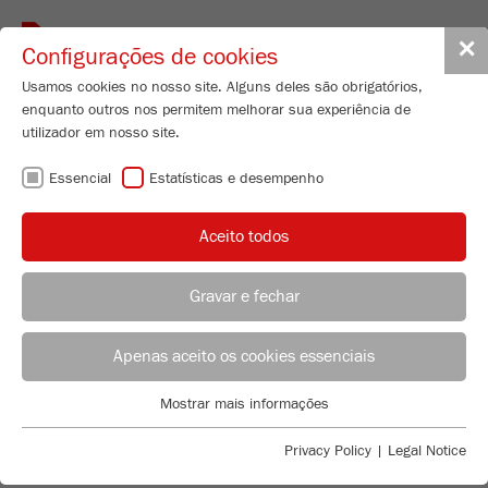
Toggle
✕
Configurações de cookies
navigat
Usamos cookies no nosso site. Alguns deles são obrigatórios,
enquanto outros nos permitem melhorar sua experiência de
utilizador em nosso site.
TRITURADOR DE
Essencial
Estatísticas e desempenho
MANDÍBULAS - O
Aceito todos
CAVALO DE
Gravar e fechar
BATALHA PARA A
ACONSELHAMENTO DE APLICAÇÃO
DISTRIBUIÇÃO FRITSCH
Apenas aceito os cookies essenciais
TRITURAÇÃO
Applications Laboratory
Mostrar mais informações
Essencial
Chris Biamonte
PRÉVIA
FRITSCH Milling and Sizing, Inc.
Cookies essenciais são necessários para funções básicas do
Privacy Policy
|
Legal Notice
site. Isso garante que o site funcione corretamente.