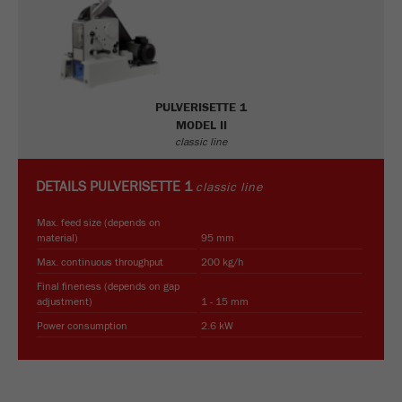
Fornecedor
gerenciador de tags do google
Regista um ID exclusivo usado para gerar
Objectivo
estatísticas e dados sobre como o visitante
usa o site.
PULVERISETTE 1
MODEL II
Ciclo de
classic line
2 anos
vida cookie
DETAILS
PULVERISETTE 1
classic line
Nome
_gid
Max. feed size (depends on
material)
95 mm
Fornecedor
google
Max. continuous throughput
200 kg/h
Usado pelo Google Analytics para limitar a
Final fineness (depends on gap
Objectivo
adjustment)
1 - 15 mm
taxa de solicitações.
Power consumption
2.6 kW
Ciclo de vida
1 dia
cookie