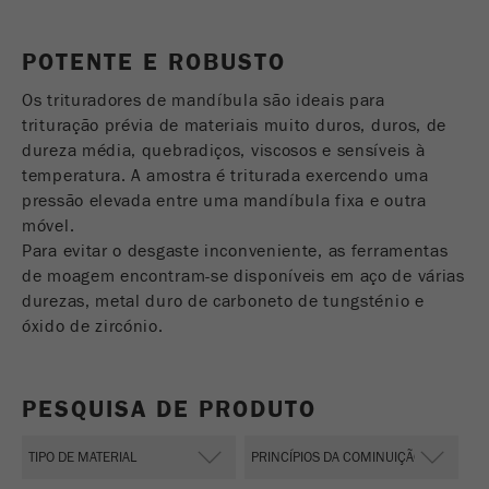
USA Headquarters
Nome
fe_typo_user
Mostrar informações de cookies
Walter De Oliveira
POTENTE E ROBUSTO
FRITSCH GmbH - Milling and Sizing
Fornecedor
TYPO3
Estatísticas e desempenho
Os trituradores de mandíbula são ideais para
Este cookie é um cookie de sessão padrão do
USA Headquarters
trituração prévia de materiais muito duros, duros, de
Nome
__utma
Mostrar informações de cookies
TYPO3. Ele grava os dados de acesso
Melissa Fauth
dureza média, quebradiços, viscosos e sensíveis à
Objectivo
FRITSCH Milling and Sizing, Inc.
inseridos numa área fechada quando um
temperatura. A amostra é triturada exercendo uma
Fornecedor
google
utilizador faz login .
pressão elevada entre uma mandíbula fixa e outra
móvel.
Jeff Scott
Neste cookie as informações principais são
Ciclo de
FRITSCH Milling and Sizing, Inc.
Para evitar o desgaste inconveniente, as ferramentas
Fim de sessão
armazenadas para rastrear visitantes. Neste
vida cookie
de moagem encontram-se disponíveis em aço de várias
cookie, um ID de visitante exclusivo, a data e
durezas, metal duro de carboneto de tungsténio e
Objectivo
hora da primeira visita, a hora em que a visita
Nome
be_typo_user
ativa é iniciada e o número de todas as visitas
óxido de zircónio.
que um visitante único fez no site é
Fornecedor
TYPO3
armazenado.
PESQUISA DE PRODUTO
Este cookie informa o site se um visitante está
Ciclo de
2 anos
Objectivo
logado no O Typo3 back-end e tem os direitos
vida cookie
de administrador.