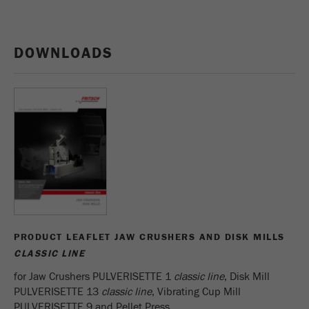
Nome
_ym_d
Fornecedor
Yandex
DOWNLOADS
Contêm a data da 1ª visita a este
Objectivo
website.
Ciclo de vida
1 ano
cookie
Nome
_ym_isad
Fornecedor
Yandex
Determina se um utilizador utiliza
Objectivo
PRODUCT LEAFLET JAW CRUSHERS AND DISK MILLS
bloqueador de anuncios.
CLASSIC LINE
Ciclo de vida
2 dias
for Jaw Crushers PULVERISETTE 1
classic line
, Disk Mill
cookie
PULVERISETTE 13
classic line
, Vibrating Cup Mill
PULVERISETTE 9 and Pellet Press