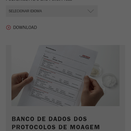
Nome
_ym_uid
Fornecedor
Yandex
Usado para identificar utilizadores do
Objectivo
site.
Ciclo de vida
1 ano
cookie
BANCO DE DADOS DOS
PROTOCOLOS DE MOAGEM