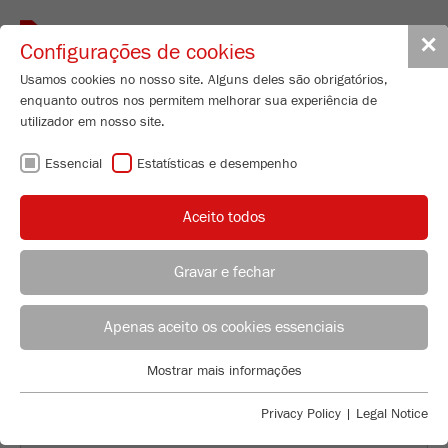
Toggle
✕
Configurações de cookies
navigat
Usamos cookies no nosso site. Alguns deles são obrigatórios,
enquanto outros nos permitem melhorar sua experiência de
utilizador em nosso site.
VOLTAR À VISÃO GERAL
Essencial
Estatísticas e desempenho
CREATING A REPRESENTATIVE
Aceito todos
SAMPLE
Gravar e fechar
Applications Laboratory
Leos Benes
Apenas aceito os cookies essenciais
FRITSCH GmbH - Milling and Sizing
Mostrar mais informações
Industriestrasse 8
Essencial
55743 Idar-Oberstein
Cookies essenciais são necessários para funções básicas do
Privacy Policy
|
Legal Notice
site. Isso garante que o site funcione corretamente.
Telefone
+49 67 84 70 122