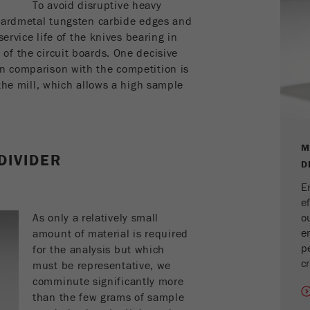
Ciclo de
To avoid disruptive heavy
2 anos
vida cookie
 hardmetal tungsten carbide edges and
service life of the knives bearing in
f the circuit boards. One decisive
Nome
_gid
n comparison with the competition is
the mill, which allows a high sample
Fornecedor
google
Usado pelo Google Analytics para limitar a taxa de
Objectivo
solicitações.
M
DIVIDER
Ciclo de vida
D
1 dia
cookie
E
e
Nome
_ym_d
As only a relatively small
o
e
amount of material is required
Fornecedor
Yandex
p
for the analysis but which
c
must be representative, we
Objectivo
Contêm a data da 1ª visita a este website.
comminute significantly more
than the few grams of sample
Ciclo de vida cookie
1 ano