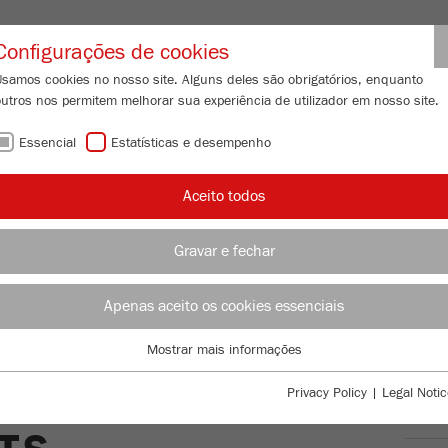
Login de parceiro
Configurações de cookies
Usamos cookies no nosso site. Alguns deles são obrigatórios, enquanto
outros nos permitem melhorar sua experiência de utilizador em nosso site.
 DE PARTÍCULAS
ASSISTÊNCIA
ACERCA DE NÓS
ATUAL
Essencial
Estatísticas e desempenho
Aceito todos
soluções
Gravar e fechar
VIS
Apenas aceito os cookies essenciais
MO
CATIONS FOR
Mostrar mais informações
Essencial
CRI
ABORATORY
Cookies essenciais são necessários para funções básicas do site. Isso
Privacy Policy
|
Legal Notic
garante que o site funcione corretamente.
DIV