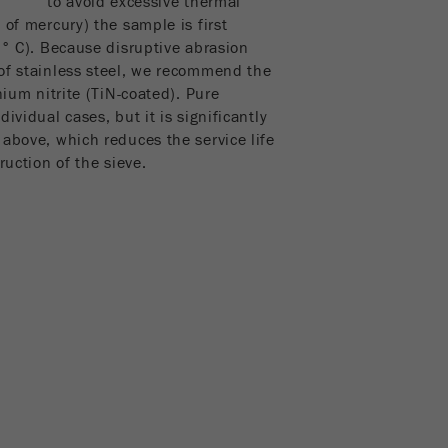
to avoid excessive thermal
 of mercury) the sample is first
8° C). Because disruptive abrasion
of stainless steel, we recommend the
nium nitrite (TiN-coated). Pure
ividual cases, but it is significantly
 above, which reduces the service life
truction of the sieve.
L