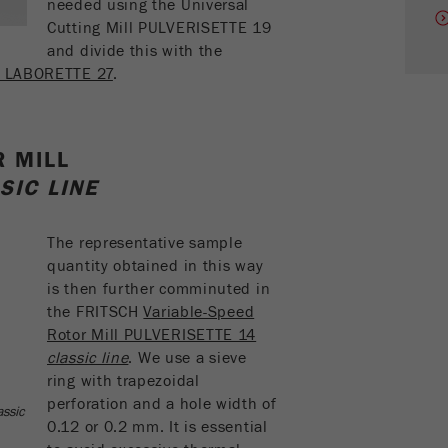
needed using the Universal
Cutting Mill PULVERISETTE 19
Nome
_ym_isad
and divide this with the
r LABORETTE 27
.
Fornecedor
Yandex
Determina se um utilizador utiliza bloqueador de
Objectivo
anuncios.
R MILL
SIC LINE
Ciclo de vida
2 dias
cookie
The representative sample
quantity obtained in this way
Nome
_ym_uid
is then further comminuted in
Fornecedor
Yandex
the FRITSCH
Variable-Speed
Rotor Mill PULVERISETTE 14
Objectivo
Usado para identificar utilizadores do site.
classic line
. We use a sieve
ring with trapezoidal
Ciclo de vida cookie
1 ano
perforation and a hole width of
assic
0.12 or 0.2 mm. It is essential