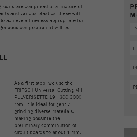
parâmetros de acompanhamento de campanhas. Esse
P
ground are comprised of a mixture of
cookie também armazena se a origem do visitante da
ts and various plastics: these will
M
última visita foi diferente da atual. Se nenhuma
Objectivo
 to achieve a fineness appropriate for
informação sobre a fonte do visitante puder ser
geneous composition, it will be
determinada, o cookie não será alterado. Dessa
maneira, o Google Analytics pode associar informações
de visitantes, como conversões e transações de
comércio eletrônico, a uma fonte de visitantes. O
LL
cookie não contém informações.
Ciclo de
6 meses
vida cookie
As a first step, we use the
FRITSCH Universal Cutting Mill
Nome
_ga
PULVERISETTE 19 - 300-3000
rpm
. It is ideal for gently
Fornecedor
gerenciador de tags do google
grinding diverse materials,
making possible the
Regista um ID exclusivo usado para gerar estatísticas e
Objectivo
preliminary comminution of
dados sobre como o visitante usa o site.
circuit boards to about 1 mm.