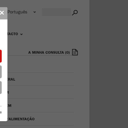
s
✕
CONTACTO
A MINHA CONSULTA
(
0
)
TA GERAL
AGEM
VAGEM
e
ISÃO/ALIMENTAÇÃO