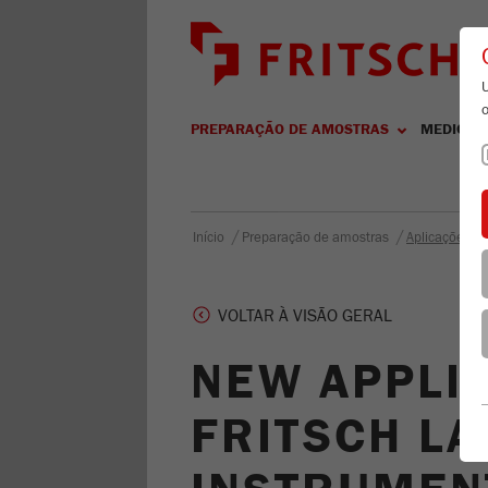
PREPARAÇÃO DE AMOSTRAS
MEDIÇÃO
/
/
Início
Preparação de amostras
Aplicações / 
VOLTAR À VISÃO GERAL
NEW APPLI
FRITSCH L