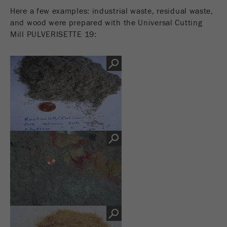
Nome
_ym_uid
Here a few examples: industrial waste, residual waste,
and wood were prepared with the Universal Cutting
Fornecedor
Yandex
Mill PULVERISETTE 19:
Usado para identificar utilizadores do
Objectivo
site.
Ciclo de vida
1 ano
cookie