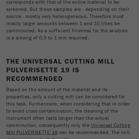
corresponds with that of the entire material to be
screened. But these samples are - depending on their
Este cookie é o cookie de recurso do visitante.
Ele contém todos os recursos do visitante
source - mostly very heterogeneous. Therefore must
Informações da visita atual, também
mostly larger amounts between 1 and 10 litres be
informações passadas por meio de parâmetros
comminuted. As a sufficient fineness for the analysis
de acompanhamento de campanhas. Esse
is a sieving of 0.5 to 1 mm required.
cookie também armazena se a origem do
visitante da última visita foi diferente da atual.
Objectivo
Se nenhuma informação sobre a fonte do
THE UNIVERSAL CUTTING MILL
visitante puder ser determinada, o cookie não
PULVERISETTE 19 IS
será alterado. Dessa maneira, o Google
RECOMMENDED
Analytics pode associar informações de
visitantes, como conversões e transações de
Based on the amount of the material and its
comércio eletrônico, a uma fonte de visitantes.
properties, only a cutting mill can be considered for
O cookie não contém informações.
this task. Furthermore, when considering that in order
to avoid cross contamination, the cleaning of the
Ciclo de
6 meses
instrument often lasts longer than the actual
vida cookie
comminution, consequently only the
Universal Cutting
Mill PULVERISETTE 19
can be recommended. The mill
Nome
_ga