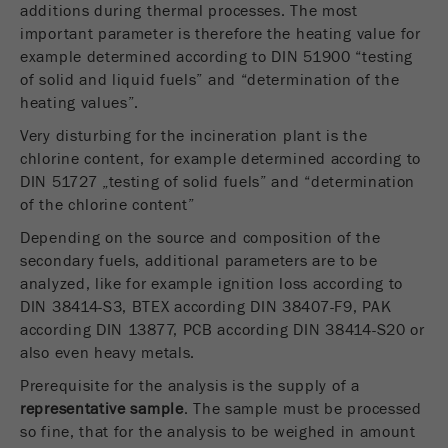
additions during thermal processes. The most
Nome
__utmc
Ciclo de
Fim de sessão
important parameter is therefore the heating value for
vida cookie
Fornecedor
google
example determined according to DIN 51900 “testing
of solid and liquid fuels” and “determination of the
Nome
PHPSESSID
Este cookie pertence ao passado e não é mais
heating values”.
usado pelo Google Analytics. Para a
Very disturbing for the incineration plant is the
Fornecedor
php
compatibilidade com versões anteriores de
chlorine content, for example determined according to
páginas que ainda usam o código de
Identificador de dados PHP, definido quando
DIN 51727 „testing of solid fuels” and “determination
Objectivo
rastreamento urchin.js, esse cookie ainda é
Objectivo
o método PHP session () é usado.
of the chlorine content”
gravado e expira quando o navegador é
fechado. No entanto, esse cookie não precisa
Depending on the source and composition of the
Ciclo de
ser considerado ao depurar e usar o novo
Fim de sessão
secondary fuels, additional parameters are to be
vida cookie
código de rastreamento ga.js.
analyzed, like for example ignition loss according to
DIN 38414-S3, BTEX according DIN 38407-F9, PAK
Ciclo de
Sessão
according DIN 13877, PCB according DIN 38414-S20 or
vida cookie
also even heavy metals.
Prerequisite for the analysis is the supply of a
Nome
__utmz
representative sample
. The sample must be processed
so fine, that for the analysis to be weighed in amount
Fornecedor
google