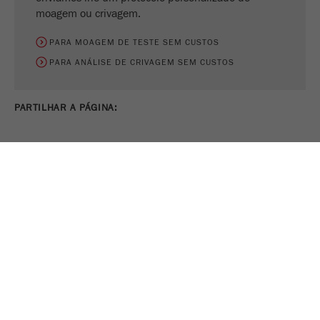
moagem ou crivagem.
PARA MOAGEM DE TESTE SEM CUSTOS
PARA ANÁLISE DE CRIVAGEM SEM CUSTOS
PARTILHAR A PÁGINA:
IMPRIMIR PÁGINA
TWEET
COMPARTILHAR
ACOMPANHE-NOS EM
CONFIGURAÇÕES
DE COOKIES