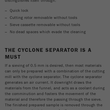
distinguishes itself through:
Fornecedor
gerenciador de tags do google
Quick lock
Cutting rotor removable without tools
Regista um ID exclusivo usado para gerar
Objectivo
estatísticas e dados sobre como o visitante
Sieve cassette removable without tools
usa o site.
No dead spaces which evade the cleaning
Ciclo de
2 anos
vida cookie
THE CYCLONE SEPARATOR IS A
MUST
Nome
_gid
If a sieving of 0.5 mm is desired, then most materials
Fornecedor
google
can only be prepared with a combination of the cutting
mill with the cyclone separator. The cyclone separator
Usado pelo Google Analytics para limitar a
Objectivo
generates an air current. It downright draws the
taxa de solicitações.
materials from the funnel, and acts as a coolant during
the comminution and fosters the movement of the
Ciclo de vida
1 dia
material and therefore the passing through the sieve.
cookie
The finished prepared sample is removed through the