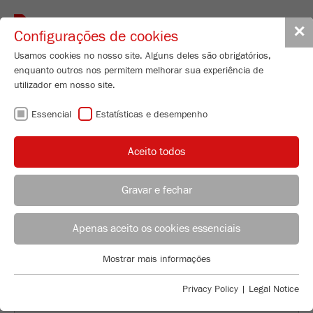
Toggle
✕
Configurações de cookies
navigat
Usamos cookies no nosso site. Alguns deles são obrigatórios,
enquanto outros nos permitem melhorar sua experiência de
utilizador em nosso site.
VOLTAR À VISÃO GERAL
Essencial
Estatísticas e desempenho
SAMPLE PREPARATION FOR
Aceito todos
REFUSE DERIVED FUELS
Gravar e fechar
Applications Laboratory
Leos Benes
Apenas aceito os cookies essenciais
FRITSCH GmbH - Milling and Sizing
Mostrar mais informações
Industriestrasse 8
Essencial
55743 Idar-Oberstein
Cookies essenciais são necessários para funções básicas do
Privacy Policy
|
Legal Notice
site. Isso garante que o site funcione corretamente.
Telefone
+49 67 84 70 122