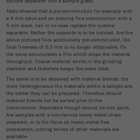
cyclone separator into a sample glass.
Nome
_ym_d
Tests showed that a pre-comminution for example with
Fornecedor
Yandex
a 4 mm sieve and an ensuing fine comminution with a
5 mm sieve, can in no case replace the cyclone
Contêm a data da 1ª visita a este
separator. Rather the opposite is to be noticed. Are the
Objectivo
website.
above pictured foils additionally pre-comminuted, the
final fineness of 0.5 mm is no longer obtainable. On
Ciclo de vida
the sieve accumulates a film which stops the material
1 ano
cookie
throughput. Coarse material whirls in the grinding
chamber and therefore keeps the sieve clear.
Nome
_ym_isad
The same is to be observed with material blends: the
more heterogeneous the materials within a sample are,
Fornecedor
Yandex
the better they can be prepared. Therefore should
material blends not be sorted prior to the
Determina se um utilizador utiliza
Objectivo
comminution. Separated though should be iron parts.
bloqueador de anuncios.
Are samples with a non-ferrous heavy metal share
Ciclo de vida
prepared, or is the focus on heavy-metal-free
2 dias
cookie
preparation, cutting knives of other materials are
available.