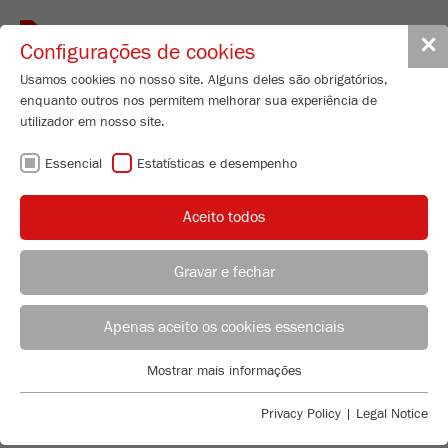
Toggle
✕
Configurações de cookies
navigat
Usamos cookies no nosso site. Alguns deles são obrigatórios,
enquanto outros nos permitem melhorar sua experiência de
utilizador em nosso site.
ALMOFARIZES -
Essencial
Estatísticas e desempenho
PARA CADA
Aceito todos
APLICAÇÃO
Gravar e fechar
ACONSELHAMENTO DE APLICAÇÃO
DISTRIBUIÇÃO FRITSCH
Apenas aceito os cookies essenciais
POLIVALENTES E CUIDADOSOS
Applications Laboratory
Mostrar mais informações
Essencial
Chris Biamonte
O almofariz é um moinho universal e pode ser
FRITSCH Milling and Sizing, Inc.
Cookies essenciais são necessários para funções básicas do
empregado para uma vasta gama de materiais: de
Privacy Policy
|
Legal Notice
site. Isso garante que o site funcione corretamente.
dureza média, maleáveis, quebradiços, fibrosos,