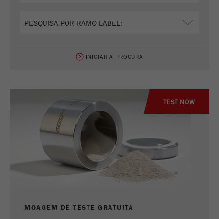
Fornecedor
gerenciador de tags do google
Regista um ID exclusivo usado para gerar
Objectivo
estatísticas e dados sobre como o visitante
usa o site.
INICIAR A PROCURA
Ciclo de
2 anos
vida cookie
TEST NOW
Nome
_gid
Fornecedor
google
Usado pelo Google Analytics para limitar a
Objectivo
taxa de solicitações.
Ciclo de vida
1 dia
cookie
MOAGEM DE TESTE GRATUITA