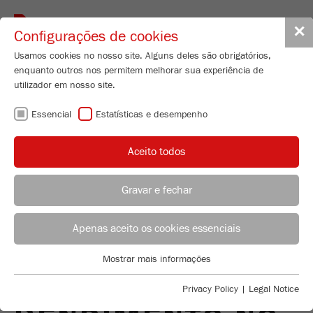
Toggle
✕
Configurações de cookies
navigat
Usamos cookies no nosso site. Alguns deles são obrigatórios,
enquanto outros nos permitem melhorar sua experiência de
utilizador em nosso site.
MOINHOS
Essencial
Estatísticas e desempenho
PLANETÁRIOS DE
Aceito todos
ESFERAS - UM
Gravar e fechar
ELEMENTO
ACONSELHAMENTO DE APLICAÇÃO
DISTRIBUIÇÃO FRITSCH
Apenas aceito os cookies essenciais
POLIVALENTE DE
Applications Laboratory
Mostrar mais informações
Essencial
Chris Biamonte
ALTO
FRITSCH Milling and Sizing, Inc.
Cookies essenciais são necessários para funções básicas do
Privacy Policy
|
Legal Notice
site. Isso garante que o site funcione corretamente.