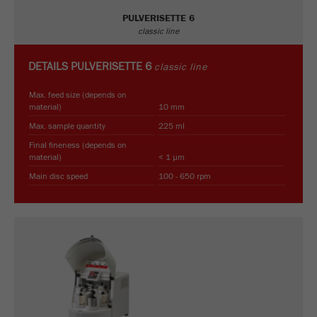
PULVERISETTE 6
classic line
DETAILS
PULVERISETTE 6
classic line
Max. feed size (depends on
material)
10 mm
Max. sample quantity
225 ml
Final fineness (depends on
material)
< 1 µm
Main disc speed
100 - 650 rpm