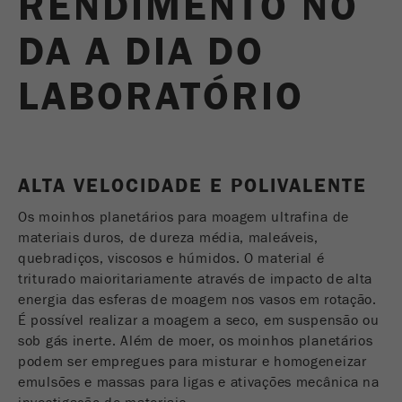
RENDIMENTO NO
USA Headquarters
Nome
fe_typo_user
Mostrar informações de cookies
Walter De Oliveira
DA A DIA DO
FRITSCH GmbH - Milling and Sizing
Fornecedor
TYPO3
Estatísticas e desempenho
LABORATÓRIO
Este cookie é um cookie de sessão padrão do
USA Headquarters
Nome
__utma
Mostrar informações de cookies
TYPO3. Ele grava os dados de acesso
Melissa Fauth
Objectivo
FRITSCH Milling and Sizing, Inc.
inseridos numa área fechada quando um
Fornecedor
google
utilizador faz login .
ALTA VELOCIDADE E POLIVALENTE
Jeff Scott
Neste cookie as informações principais são
Ciclo de
FRITSCH Milling and Sizing, Inc.
Fim de sessão
armazenadas para rastrear visitantes. Neste
vida cookie
Os moinhos planetários para moagem ultrafina de
cookie, um ID de visitante exclusivo, a data e
materiais duros, de dureza média, maleáveis,
Objectivo
hora da primeira visita, a hora em que a visita
quebradiços, viscosos e húmidos. O material é
Nome
be_typo_user
ativa é iniciada e o número de todas as visitas
triturado maioritariamente através de impacto de alta
que um visitante único fez no site é
energia das esferas de moagem nos vasos em rotação.
Fornecedor
TYPO3
armazenado.
É possível realizar a moagem a seco, em suspensão ou
sob gás inerte. Além de moer, os moinhos planetários
Este cookie informa o site se um visitante está
Ciclo de
2 anos
Objectivo
logado no O Typo3 back-end e tem os direitos
podem ser empregues para misturar e homogeneizar
vida cookie
de administrador.
emulsões e massas para ligas e ativações mecânica na