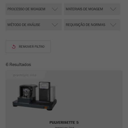
Este cookie é o cookie de recurso do visitante.
Ele contém todos os recursos do visitante
Informações da visita atual, também
informações passadas por meio de parâmetros
de acompanhamento de campanhas. Esse
cookie também armazena se a origem do
visitante da última visita foi diferente da atual.
Objectivo
Se nenhuma informação sobre a fonte do
visitante puder ser determinada, o cookie não
6 Resultados
será alterado. Dessa maneira, o Google
Analytics pode associar informações de
premium line
visitantes, como conversões e transações de
comércio eletrônico, a uma fonte de visitantes.
O cookie não contém informações.
Ciclo de
6 meses
vida cookie
PULVERISETTE 5
Nome
_ga
premium line