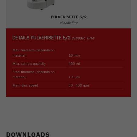
PULVERISETTE 5/2
classic line
DETAILS
PULVERISETTE 5/2
classic line
Max. feed size (depends on
material)
10 mm
Max. sample quantity
450 ml
Final fineness (depends on
material)
< 1 µm
Main disc speed
50 - 400 rpm
DOWNLOADS