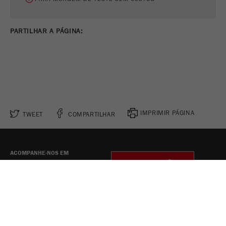
PARTILHAR A PÁGINA:
IMPRIMIR PÁGINA
TWEET
COMPARTILHAR
ACOMPANHE-NOS EM
CONFIGURAÇÕES
DE COOKIES
Legal Notice