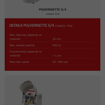
PULVERISETTE 5/4
classic line
DETAILS
PULVERISETTE 5/4
classic line
Max. feed size (depends on
material)
10 mm
Max. sample quantity
900 ml
Final fineness (depends on
material)
< 1 µm
Main disc speed
50 - 400 rpm