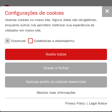
Toggle
✕
Configurações de cookies
navigat
Usamos cookies no nosso site. Alguns deles são obrigatórios,
enquanto outros nos permitem melhorar sua experiência de
utilizador em nosso site.
BACK TO APPLICATION EXAMPLES
Essencial
Estatísticas e desempenho
INFLUENCE ON THE
Aceito todos
ORIENTATION OF
Gravar e fechar
Product Specialist Particle Sizing
EFFECT PIGMENTS ON
B.Sc. Lea Zorn
Apenas aceito os cookies essenciais
FRITSCH GmbH - Milling and Sizing
THE FLIP-FLOP
Mostrar mais informações
Industriestrasse 8
Essencial
55743 Idar-Oberstein
EFFECTS
Cookies essenciais são necessários para funções básicas do
Privacy Policy
|
Legal Notice
site. Isso garante que o site funcione corretamente.
Telefone
+49 67 84 70 185