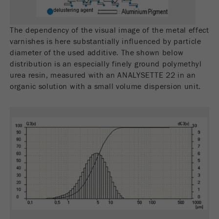
Fornecedor
gerenciador de tags do google
The dependency of the visual image of the metal effect
Regista um ID exclusivo usado para gerar
varnishes is here substantially influenced by particle
Objectivo
estatísticas e dados sobre como o visitante
diameter of the used additive. The shown below
usa o site.
distribution is an especially finely ground polymethyl
urea resin, measured with an ANALYSETTE 22 in an
Ciclo de
2 anos
organic solution with a small volume dispersion unit.
vida cookie
Nome
_gid
Fornecedor
google
Usado pelo Google Analytics para limitar a
Objectivo
taxa de solicitações.
Ciclo de vida
1 dia
cookie