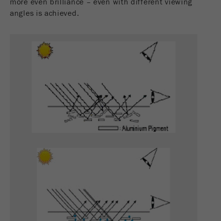
more even brilliance – even with different viewing
angles is achieved.
Este cookie é o cookie de recurso do visitante.
Ele contém todos os recursos do visitante
Informações da visita atual, também
informações passadas por meio de parâmetros
de acompanhamento de campanhas. Esse
cookie também armazena se a origem do
visitante da última visita foi diferente da atual.
Objectivo
Se nenhuma informação sobre a fonte do
visitante puder ser determinada, o cookie não
será alterado. Dessa maneira, o Google
Analytics pode associar informações de
visitantes, como conversões e transações de
comércio eletrônico, a uma fonte de visitantes.
O cookie não contém informações.
Ciclo de
6 meses
vida cookie
Nome
_ga