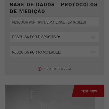
BASE DE DADOS - PROTOCOLOS
Nome
_ym_uid
DE MEDIÇÃO
Fornecedor
Yandex
Usado para identificar utilizadores do
Objectivo
site.
Ciclo de vida
1 ano
cookie
INICIAR A PROCURA
TEST NOW