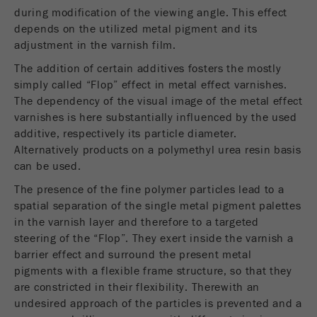
Nome
__utmc
during modification of the viewing angle. This effect
Ciclo de
Fim de sessão
depends on the utilized metal pigment and its
vida cookie
Fornecedor
google
adjustment in the varnish film.
Nome
PHPSESSID
The addition of certain additives fosters the mostly
Este cookie pertence ao passado e não é mais
simply called “Flop” effect in metal effect varnishes.
usado pelo Google Analytics. Para a
Fornecedor
php
compatibilidade com versões anteriores de
The dependency of the visual image of the metal effect
páginas que ainda usam o código de
varnishes is here substantially influenced by the used
Identificador de dados PHP, definido quando
Objectivo
rastreamento urchin.js, esse cookie ainda é
additive, respectively its particle diameter.
Objectivo
o método PHP session () é usado.
gravado e expira quando o navegador é
Alternatively products on a polymethyl urea resin basis
fechado. No entanto, esse cookie não precisa
can be used.
Ciclo de
ser considerado ao depurar e usar o novo
Fim de sessão
vida cookie
The presence of the fine polymer particles lead to a
código de rastreamento ga.js.
spatial separation of the single metal pigment palettes
in the varnish layer and therefore to a targeted
Ciclo de
Sessão
steering of the “Flop”. They exert inside the varnish a
vida cookie
barrier effect and surround the present metal
pigments with a flexible frame structure, so that they
Nome
__utmz
are constricted in their flexibility. Therewith an
undesired approach of the particles is prevented and a
Fornecedor
google