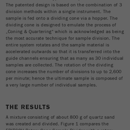
Nome
_ym_uid
The patented design is based on the combination of 3
division methods within a single instrument. The
Fornecedor
Yandex
sample is fed onto a dividing cone via a hopper. The
dividing cone is designed to emulate the process of
Usado para identificar utilizadores do
„Coning & Quartering“ which is acknowledged as being
Objectivo
site.
the most accurate technique for sample division. The
entire system rotates and the sample material is
Ciclo de vida
accelerated outwards so that it is transferred into the
1 ano
cookie
guide channels ensuring that as many as 30 individual
samples are collected. The rotation of the dividing
cone increases the number of divisions to up to 2,600
per minute; hence the ultimate sample is composed of
a very large number of individual samples.
THE RESULTS
A mixture consisting of about 800 g of quartz sand
was created and divided. Figure 1 compares the