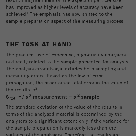
result. Enlightenment on the aspect of particle size
has improved as higher levels of accuracy have been
Este cookie é o cookie de recurso do visitante.
1
achieved
.The emphasis has now shifted to the
Ele contém todos os recursos do visitante
sample preparation aspect of the measuring process.
Informações da visita atual, também
informações passadas por meio de parâmetros
de acompanhamento de campanhas. Esse
cookie também armazena se a origem do
THE TASK AT HAND
visitante da última visita foi diferente da atual.
Objectivo
The practical use of expensive, high-quality analysers
Se nenhuma informação sobre a fonte do
is directly related to the sample presented for analysis.
visitante puder ser determinada, o cookie não
The analysis error always includes both sampling and
será alterado. Dessa maneira, o Google
measuring errors. Based on the law of error
Analytics pode associar informações de
visitantes, como conversões e transações de
propagation, the ascertained total error in the value of
2
comércio eletrônico, a uma fonte de visitantes.
the results is
O cookie não contém informações.
2
+
2
S
=√
s
measurement
s
sample
tot
The standard deviation of the value of the results in
Ciclo de
6 meses
terms of the analysed material is determined by the
vida cookie
analysers to a significant extent only if the variance for
the sample preparation is markedly less than the
Nome
_ga
variance of the analysers. Therefore the results are