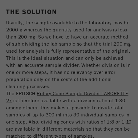
Nome
_ym_d
THE SOLUTION
Fornecedor
Yandex
Usually, the sample available to the laboratory may be
2000 g whereas the quantity used for analysis is less
Contêm a data da 1ª visita a este
Objectivo
than 200 mg. So we have to have an accurate method
website.
of sub dividing the lab sample so that the trial 200 mg
Ciclo de vida
used for analysis is fully representative of the original.
1 ano
cookie
This is the ideal situation and can only be achieved
with an accurate sample divider. Whether division is in
one or more steps, it has no relevancy over error
Nome
_ym_isad
preparation only on the costs of the additional
cleaning processes.
Fornecedor
Yandex
The FRITSCH
Rotary Cone Sample Divider LABORETTE
Determina se um utilizador utiliza
27
is therefore available with a division ratio of 1:30
Objectivo
bloqueador de anuncios.
among others. This makes it possible to divide total
samples of up to 300 ml into 30 individual samples in
Ciclo de vida
one step. Also, dividing cones with ratios of 1:8 or 1:10
2 dias
cookie
are available in different materials so that they can be
matched to different types of samples.