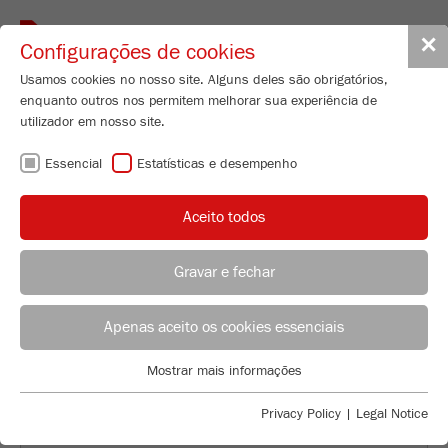
Toggle
✕
Configurações de cookies
navigat
Usamos cookies no nosso site. Alguns deles são obrigatórios,
enquanto outros nos permitem melhorar sua experiência de
utilizador em nosso site.
BACK TO DISPERSION/SOLUTIONS OVERVIEW
Essencial
Estatísticas e desempenho
SAMPLE DIVISION AS
Aceito todos
A BASIS FOR MODERN
Gravar e fechar
Applications Laboratory
ANALYTICAL METHODS
Leos Benes
Apenas aceito os cookies essenciais
FRITSCH GmbH - Milling and Sizing
Mostrar mais informações
Industriestrasse 8
Essencial
55743 Idar-Oberstein
Cookies essenciais são necessários para funções básicas do
Privacy Policy
|
Legal Notice
site. Isso garante que o site funcione corretamente.
Telefone
+49 67 84 70 122