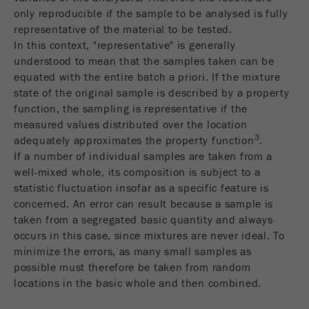
only reproducible if the sample to be analysed is fully
Fornecedor
gerenciador de tags do google
representative of the material to be tested.
In this context, "representative" is generally
Regista um ID exclusivo usado para gerar
understood to mean that the samples taken can be
Objectivo
estatísticas e dados sobre como o visitante
equated with the entire batch a priori. If the mixture
usa o site.
state of the original sample is described by a property
function, the sampling is representative if the
Ciclo de
2 anos
measured values distributed over the location
vida cookie
3
adequately approximates the property function
.
If a number of individual samples are taken from a
Nome
_gid
well-mixed whole, its composition is subject to a
statistic fluctuation insofar as a specific feature is
Fornecedor
google
concerned. An error can result because a sample is
taken from a segregated basic quantity and always
Usado pelo Google Analytics para limitar a
Objectivo
occurs in this case, since mixtures are never ideal. To
taxa de solicitações.
minimize the errors, as many small samples as
Ciclo de vida
possible must therefore be taken from random
1 dia
cookie
locations in the basic whole and then combined.