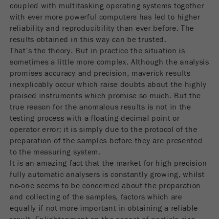
coupled with multitasking operating systems together
Nome
__utmc
Ciclo de
Fim de sessão
with ever more powerful computers has led to higher
vida cookie
Fornecedor
google
reliability and reproducibility than ever before. The
results obtained in this way can be trusted.
Nome
PHPSESSID
Este cookie pertence ao passado e não é mais
That’s the theory. But in practice the situation is
usado pelo Google Analytics. Para a
sometimes a little more complex. Although the analysis
Fornecedor
php
compatibilidade com versões anteriores de
promises accuracy and precision, maverick results
páginas que ainda usam o código de
inexplicably occur which raise doubts about the highly
Identificador de dados PHP, definido quando
Objectivo
rastreamento urchin.js, esse cookie ainda é
Objectivo
praised instruments which promise so much. But the
o método PHP session () é usado.
gravado e expira quando o navegador é
true reason for the anomalous results is not in the
fechado. No entanto, esse cookie não precisa
testing process with a floating decimal point or
Ciclo de
ser considerado ao depurar e usar o novo
Fim de sessão
operator error; it is simply due to the protocol of the
vida cookie
código de rastreamento ga.js.
preparation of the samples before they are presented
to the measuring system.
Ciclo de
Sessão
It is an amazing fact that the market for high precision
vida cookie
fully automatic analysers is constantly growing, whilst
no-one seems to be concerned about the preparation
Nome
__utmz
and collecting of the samples, factors which are
equally if not more important in obtaining a reliable
Fornecedor
google