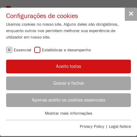
Toggle
✕
Configurações de cookies
navigat
Usamos cookies no nosso site. Alguns deles são obrigatórios,
enquanto outros nos permitem melhorar sua experiência de
utilizador em nosso site.
Essencial
Estatísticas e desempenho
PARTICLE SIZING WITH STATIC
LIGHT SCATTERING AND DYNAMIC
Aceito todos
IMAGE ANALYSIS COMBINED
Gravar e fechar
Product Specialist Particle Sizing
B.Sc. Lea Zorn
Apenas aceito os cookies essenciais
FRITSCH GmbH - Milling and Sizing
Mostrar mais informações
Industriestrasse 8
Essencial
55743 Idar-Oberstein
Cookies essenciais são necessários para funções básicas do
Privacy Policy
|
Legal Notice
site. Isso garante que o site funcione corretamente.
Telefone
+49 67 84 70 185