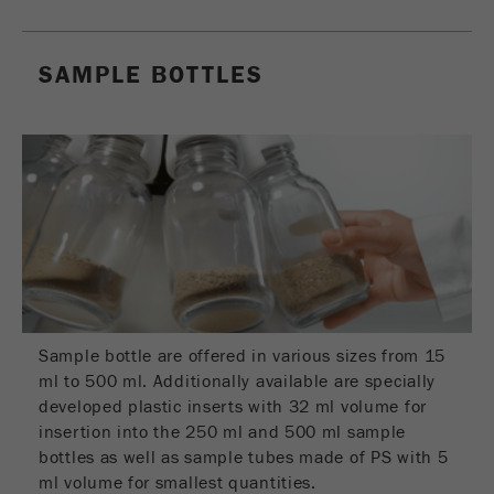
Este cookie é o cookie de recurso do visitante.
Ele contém todos os recursos do visitante
SAMPLE BOTTLES
Informações da visita atual, também
informações passadas por meio de parâmetros
de acompanhamento de campanhas. Esse
cookie também armazena se a origem do
visitante da última visita foi diferente da atual.
Objectivo
Se nenhuma informação sobre a fonte do
visitante puder ser determinada, o cookie não
será alterado. Dessa maneira, o Google
Analytics pode associar informações de
visitantes, como conversões e transações de
comércio eletrônico, a uma fonte de visitantes.
O cookie não contém informações.
Sample bottle are offered in various sizes from 15
ml to 500 ml. Additionally available are specially
Ciclo de
developed plastic inserts with 32 ml volume for
6 meses
vida cookie
insertion into the 250 ml and 500 ml sample
bottles as well as sample tubes made of PS with 5
Nome
_ga
ml volume for smallest quantities.