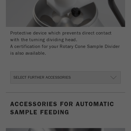
Nome
_ym_uid
Fornecedor
Yandex
Usado para identificar utilizadores do
Protective device which prevents direct contact
Objectivo
site.
with the turning dividing head.
A certification for your Rotary Cone Sample Divider
Ciclo de vida
1 ano
is also available.
cookie
SELECT FURTHER ACCESSORIES
ACCESSORIES FOR AUTOMATIC
SAMPLE FEEDING