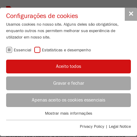
Toggle
✕
Configurações de cookies
navigat
Usamos cookies no nosso site. Alguns deles são obrigatórios,
enquanto outros nos permitem melhorar sua experiência de
utilizador em nosso site.
Rotary Cone Sample Divider
Essencial
Estatísticas e desempenho
LABORETTE 27
Nº de encomenda
27.1600.00
Aceito todos
CARACTERISTICAS TÉCNICAS
Gravar e fechar
DESCRIÇÃO
ACONSELHAMENTO DE APLICAÇÃO
DISTRIBUIÇÃO FRITSCH
PESQUISA DE PRODUTO
Apenas aceito os cookies essenciais
DADOS TÉCNICOS
Applications Laboratory
Mostrar mais informações
ACESSÓRIOS
ACESSÓRIOS
Essencial
Chris Biamonte
FRITSCH Milling and Sizing, Inc.
Cookies essenciais são necessários para funções básicas do
Privacy Policy
|
Legal Notice
Please note:
For this FRITSCH Rotary Cone Sample
VIDEOS / ANIMAÇÕES 3D
site. Isso garante que o site funcione corretamente.
Divider, you require a dividing head, which is offered