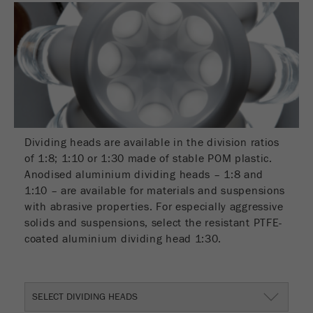
Nome
__utmc
Ciclo de
Fim de sessão
vida cookie
Fornecedor
google
Nome
PHPSESSID
Este cookie pertence ao passado e não é mais
usado pelo Google Analytics. Para a
Fornecedor
php
compatibilidade com versões anteriores de
páginas que ainda usam o código de
Identificador de dados PHP, definido quando
Objectivo
rastreamento urchin.js, esse cookie ainda é
Objectivo
o método PHP session () é usado.
Dividing heads are available in the division ratios
gravado e expira quando o navegador é
of 1:8; 1:10 or 1:30 made of stable POM plastic.
fechado. No entanto, esse cookie não precisa
Ciclo de
Anodised aluminium dividing heads – 1:8 and
ser considerado ao depurar e usar o novo
Fim de sessão
vida cookie
1:10 – are available for materials and suspensions
código de rastreamento ga.js.
with abrasive properties. For especially aggressive
Ciclo de
solids and suspensions, select the resistant PTFE-
Sessão
vida cookie
coated aluminium dividing head 1:30.
Nome
__utmz
SELECT DIVIDING HEADS
Fornecedor
google