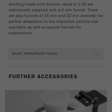
Nome
_ym_d
dividing heads with division ratios of 1:30 are
additionally supplied with a 5 mm funnel. There
Fornecedor
Yandex
are also funnels of 15 mm and 22 mm diameter for
perfect adaptation to the respective particle size
Contêm a data da 1ª visita a este
available, as well as special funnels for
Objectivo
website.
suspensions.
Ciclo de vida
1 ano
cookie
SELECT APPROPRIATE FUNNEL
Nome
_ym_isad
Fornecedor
Yandex
FURTHER ACCESSORIES
Determina se um utilizador utiliza
Objectivo
bloqueador de anuncios.
Ciclo de vida
2 dias
cookie