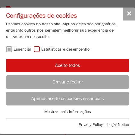
Toggle
✕
Configurações de cookies
navigat
Usamos cookies no nosso site. Alguns deles são obrigatórios,
enquanto outros nos permitem melhorar sua experiência de
Disk Mill
utilizador em nosso site.
PULVERISETTE 13
Essencial
Estatísticas e desempenho
premium line
Aceito todos
Nº de encomenda
13.3040.00
Gravar e fechar
CARACTERISTICAS TÉCNICAS
ACONSELHAMENTO DE APLICAÇÃO
DISTRIBUIÇÃO FRITSCH
DESCRIÇÃO
Apenas aceito os cookies essenciais
Applications Laboratory
DADOS TÉCNICOS
Mostrar mais informações
Essencial
Chris Biamonte
FRITSCH Milling and Sizing, Inc.
Cookies essenciais são necessários para funções básicas do
ACESSÓRIOS
Privacy Policy
|
Legal Notice
site. Isso garante que o site funcione corretamente.