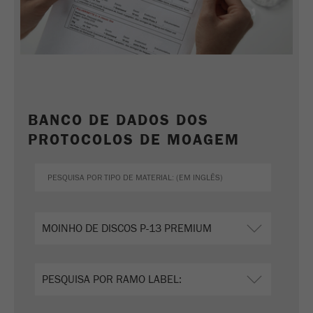
Nome
_ym_uid
Fornecedor
Yandex
Usado para identificar utilizadores do
Objectivo
site.
Ciclo de vida
BANCO DE DADOS DOS
1 ano
cookie
PROTOCOLOS DE MOAGEM