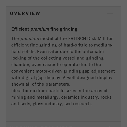
Este cookie é o cookie de recurso do visitante.
OVERVIEW
Ele contém todos os recursos do visitante
Informações da visita atual, também
informações passadas por meio de parâmetros
Efficient
premium
fine grinding
de acompanhamento de campanhas. Esse
The
premium
model of the FRITSCH Disk Mill for
cookie também armazena se a origem do
efficient fine grinding of hard-brittle to medium-
visitante da última visita foi diferente da atual.
Objectivo
hard solids: Even safer due to the automatic
Se nenhuma informação sobre a fonte do
locking of the collecting vessel and grinding
visitante puder ser determinada, o cookie não
chamber, even easier to operate due to the
será alterado. Dessa maneira, o Google
Analytics pode associar informações de
convenient motor-driven grinding gap adjustment
visitantes, como conversões e transações de
with digital gap display. A well-designed display
comércio eletrônico, a uma fonte de visitantes.
shows all of the parameters.
O cookie não contém informações.
Ideal for medium particle sizes in the areas of
mining and metallurgy, ceramics industry, rocks
Ciclo de
and soils, glass industry, soil research.
6 meses
vida cookie
Nome
_ga