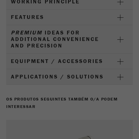
WORKING PRINCIPLE
Fornecedor
gerenciador de tags do google
FEATURES
Regista um ID exclusivo usado para gerar
Objectivo
estatísticas e dados sobre como o visitante
PREMIUM
IDEAS FOR
usa o site.
ADDITIONAL CONVENIENCE
AND PRECISION
Ciclo de
2 anos
vida cookie
EQUIPMENT / ACCESSORIES
Nome
_gid
APPLICATIONS / SOLUTIONS
Fornecedor
google
Usado pelo Google Analytics para limitar a
OS PRODUTOS SEGUINTES TAMBÉM O/A PODEM
Objectivo
taxa de solicitações.
INTERESSAR
Ciclo de vida
1 dia
cookie