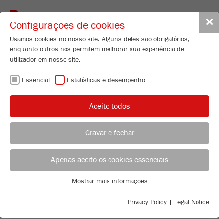
Toggle
✕
Configurações de cookies
navigat
Usamos cookies no nosso site. Alguns deles são obrigatórios,
enquanto outros nos permitem melhorar sua experiência de
Universal Cutting Mill - variable speed
utilizador em nosso site.
50-700 rpm
Essencial
Estatísticas e desempenho
PULVERISETTE 19
LARGE
Aceito todos
Nº de encomenda
19.4040.00
Gravar e fechar
CARACTERISTICAS TÉCNICAS
ACONSELHAMENTO DE APLICAÇÃO
DISTRIBUIÇÃO FRITSCH
DESCRIÇÃO
Apenas aceito os cookies essenciais
Applications Laboratory
Mostrar mais informações
DADOS TÉCNICOS
Essencial
Chris Biamonte
FRITSCH Milling and Sizing, Inc.
Cookies essenciais são necessários para funções básicas do
Privacy Policy
|
Legal Notice
ACESSÓRIOS
site. Isso garante que o site funcione corretamente.