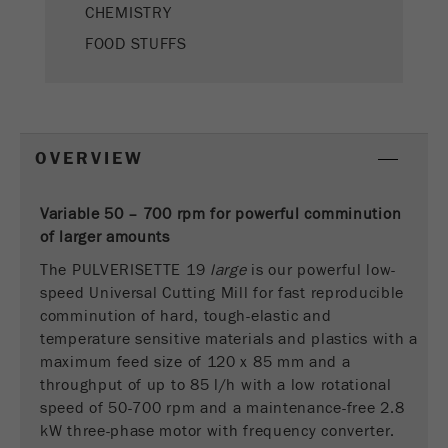
CHEMISTRY
Este cookie é o cookie de recurso do visitante.
FOOD STUFFS
Ele contém todos os recursos do visitante
Informações da visita atual, também
informações passadas por meio de parâmetros
de acompanhamento de campanhas. Esse
cookie também armazena se a origem do
OVERVIEW
visitante da última visita foi diferente da atual.
Objectivo
Se nenhuma informação sobre a fonte do
visitante puder ser determinada, o cookie não
Variable 50 – 700 rpm for powerful comminution
será alterado. Dessa maneira, o Google
of larger amounts
Analytics pode associar informações de
The PULVERISETTE 19
large
is our powerful low-
visitantes, como conversões e transações de
speed Universal Cutting Mill for fast reproducible
comércio eletrônico, a uma fonte de visitantes.
comminution of hard, tough-elastic and
O cookie não contém informações.
temperature sensitive materials and plastics
with a
Ciclo de
maximum feed size of 120 x 85 mm and a
6 meses
vida cookie
throughput of up to 85 l/h with a low rotational
speed of 50-700 rpm and a maintenance-free 2.8
kW three-phase motor with frequency converter.
Nome
_ga