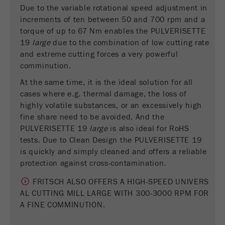
Due to the variable rotational speed adjustment in
Fornecedor
gerenciador de tags do google
increments of ten between 50 and 700 rpm and a
torque of up to 67 Nm enables the PULVERISETTE
Regista um ID exclusivo usado para gerar
19
large
due to the combination of low cutting rate
Objectivo
estatísticas e dados sobre como o visitante
and extreme cutting forces a very powerful
usa o site.
comminution.
Ciclo de
At the same time, it is the ideal solution for all
2 anos
vida cookie
cases where e.g. thermal damage, the loss of
highly volatile substances, or an excessively high
fine share need to be avoided. And the
Nome
_gid
PULVERISETTE 19
large
is also ideal for RoHS
Fornecedor
google
tests. Due to Clean Design the PULVERISETTE 19
is quickly and simply cleaned and offers a reliable
Usado pelo Google Analytics para limitar a
protection against cross-contamination.
Objectivo
taxa de solicitações.
FRITSCH ALSO OFFERS A HIGH-SPEED UNIVERS
Ciclo de vida
AL CUTTING MILL LARGE WITH 300-3000 RPM FOR
1 dia
cookie
A FINE COMMINUTION.