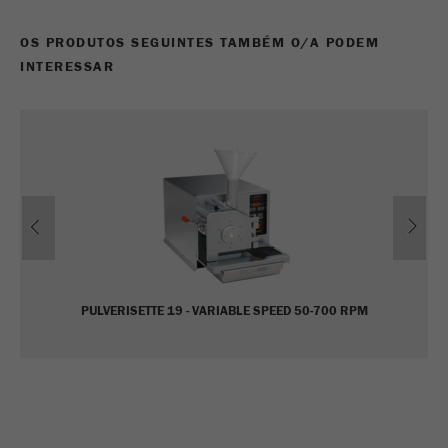
Nome
_ym_uid
OS PRODUTOS SEGUINTES TAMBÉM O/A PODEM
Fornecedor
Yandex
INTERESSAR
Usado para identificar utilizadores do
Objectivo
site.
Ciclo de vida
1 ano
cookie
Previous
Ne
PULVERISETTE 19 - VARIABLE SPEED 50-700 RPM