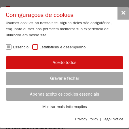
Toggle
✕
Configurações de cookies
navigat
Usamos cookies no nosso site. Alguns deles são obrigatórios,
enquanto outros nos permitem melhorar sua experiência de
utilizador em nosso site.
Cutting Mill
Essencial
Estatísticas e desempenho
PULVERISETTE 15
Nº de encomenda
15.4030.00
Aceito todos
CARACTERISTICAS TÉCNICAS
Gravar e fechar
DESCRIÇÃO
ACONSELHAMENTO DE APLICAÇÃO
DISTRIBUIÇÃO FRITSCH
PESQUISA DE PRODUTO
Apenas aceito os cookies essenciais
DADOS TÉCNICOS
Applications Laboratory
Mostrar mais informações
ACESSÓRIOS
ACESSÓRIOS
Essencial
Chris Biamonte
FRITSCH Milling and Sizing, Inc.
Cookies essenciais são necessários para funções básicas do
Privacy Policy
|
Legal Notice
Configure your Cutting Mill PULVERISETTE 15 exactly
VIDEOS / ANIMAÇÕES 3D
site. Isso garante que o site funcione corretamente.
to your specific application.