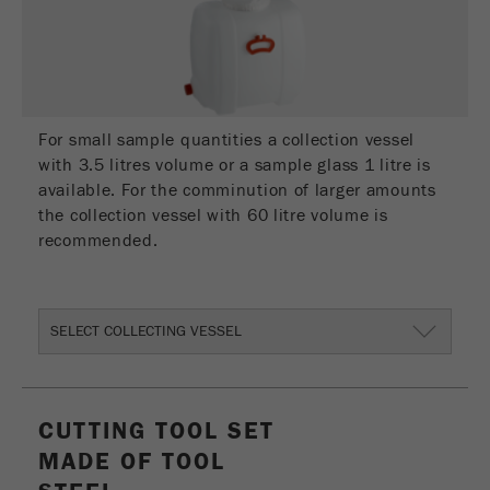
Fornecedor
gerenciador de tags do google
Regista um ID exclusivo usado para gerar
Objectivo
estatísticas e dados sobre como o visitante
usa o site.
For small sample quantities a collection vessel
with 3.5 litres volume or a sample glass 1 litre is
Ciclo de
2 anos
available. For the comminution of larger amounts
vida cookie
the collection vessel with 60 litre volume is
recommended.
Nome
_gid
Fornecedor
google
SELECT COLLECTING VESSEL
Usado pelo Google Analytics para limitar a
Objectivo
taxa de solicitações.
Ciclo de vida
CUTTING TOOL SET
1 dia
cookie
MADE OF TOOL