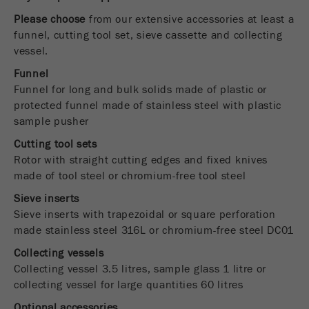
USA Headquarters
Nome
fe_typo_user
Mostrar informações de cookies
DOWNLOADS
Please choose
from our extensive accessories at least a
Walter De Oliveira
funnel, cutting tool set, sieve cassette and collecting
FRITSCH GmbH - Milling and Sizing
Fornecedor
TYPO3
COMPARAÇÃO DE PRODUTO
vessel.
Estatísticas e desempenho
Funnel
Este cookie é um cookie de sessão padrão do
USA Headquarters
Nome
__utma
Mostrar informações de cookies
Funnel for long and bulk solids made of plastic or
TYPO3. Ele grava os dados de acesso
Melissa Fauth
Objectivo
protected funnel made of stainless steel with plastic
FRITSCH Milling and Sizing, Inc.
inseridos numa área fechada quando um
Fornecedor
google
sample pusher
utilizador faz login .
Cutting tool sets
Jeff Scott
Neste cookie as informações principais são
Ciclo de
FRITSCH Milling and Sizing, Inc.
Fim de sessão
Rotor with straight cutting edges and fixed knives
armazenadas para rastrear visitantes. Neste
vida cookie
cookie, um ID de visitante exclusivo, a data e
made of tool steel or chromium-free tool steel
Objectivo
hora da primeira visita, a hora em que a visita
Sieve inserts
Nome
be_typo_user
ativa é iniciada e o número de todas as visitas
Sieve inserts with trapezoidal or square perforation
que um visitante único fez no site é
made stainless steel 316L or chromium-free steel DC01
Fornecedor
TYPO3
armazenado.
Collecting vessels
Este cookie informa o site se um visitante está
Ciclo de
Collecting vessel 3.5 litres, sample glass 1 litre or
2 anos
Objectivo
logado no O Typo3 back-end e tem os direitos
vida cookie
collecting vessel for large quantities 60 litres
de administrador.
Optional accessories