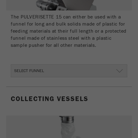
Este cookie é o cookie de recurso do visitante.
Ele contém todos os recursos do visitante
The PULVERISETTE 15 can either be used with a
Informações da visita atual, também
funnel for long and bulk solids made of plastic for
informações passadas por meio de parâmetros
feeding materials at their full length or a protected
de acompanhamento de campanhas. Esse
funnel made of stainless steel with a plastic
cookie também armazena se a origem do
sample pusher for all other materials.
visitante da última visita foi diferente da atual.
Objectivo
Se nenhuma informação sobre a fonte do
visitante puder ser determinada, o cookie não
será alterado. Dessa maneira, o Google
SELECT FUNNEL
Analytics pode associar informações de
visitantes, como conversões e transações de
comércio eletrônico, a uma fonte de visitantes.
O cookie não contém informações.
COLLECTING VESSELS
Ciclo de
6 meses
vida cookie
Nome
_ga