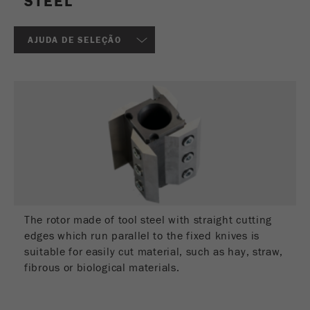
STEEL
Nome
_ym_d
Fornecedor
Yandex
AJUDA DE SELEÇÃO
Contêm a data da 1ª visita a este
Objectivo
website.
Ciclo de vida
1 ano
cookie
Nome
_ym_isad
Fornecedor
Yandex
The rotor made of tool steel with straight cutting
Determina se um utilizador utiliza
Objectivo
edges which run parallel to the fixed knives is
bloqueador de anuncios.
suitable for easily cut material, such as hay, straw,
fibrous or biological materials.
Ciclo de vida
2 dias
cookie