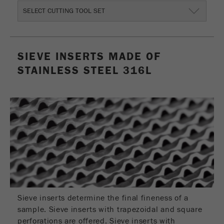
Nome
_ym_uid
SELECT CUTTING TOOL SET
Fornecedor
Yandex
Usado para identificar utilizadores do
SIEVE INSERTS MADE OF
Objectivo
site.
STAINLESS STEEL 316L
Ciclo de vida
1 ano
cookie
Sieve inserts determine the final fineness of a
sample. Sieve inserts with trapezoidal and square
perforations are offered. Sieve inserts with