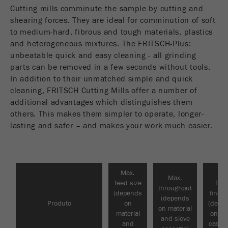
USA Headquarters
Cutting mills comminute the sample by cutting and
Nome
fe_typo_user
Mostrar informações de cookies
DOWNLOADS
Walter De Oliveira
shearing forces. They are ideal for comminution of soft
FRITSCH GmbH - Milling and Sizing
to medium-hard, fibrous and tough materials, plastics
Fornecedor
TYPO3
COMPARAÇÃO DE PRODUTO
Estatísticas e desempenho
and heterogeneous mixtures. The FRITSCH-Plus:
unbeatable quick and easy cleaning - all grinding
Este cookie é um cookie de sessão padrão do
USA Headquarters
Nome
__utma
Mostrar informações de cookies
parts can be removed in a few seconds without tools.
TYPO3. Ele grava os dados de acesso
Melissa Fauth
Objectivo
FRITSCH Milling and Sizing, Inc.
inseridos numa área fechada quando um
In addition to their unmatched simple and quick
Fornecedor
google
utilizador faz login .
cleaning, FRITSCH Cutting Mills offer a number of
additional advantages which distinguishes them
Jeff Scott
Neste cookie as informações principais são
Ciclo de
others. This makes them simpler to operate, longer-
FRITSCH Milling and Sizing, Inc.
Fim de sessão
armazenadas para rastrear visitantes. Neste
vida cookie
lasting and safer – and makes your work much easier.
cookie, um ID de visitante exclusivo, a data e
Objectivo
hora da primeira visita, a hora em que a visita
Nome
be_typo_user
ativa é iniciada e o número de todas as visitas
que um visitante único fez no site é
Fornecedor
TYPO3
Max.
armazenado.
Max.
feed size
Fina
throughput
Este cookie informa o site se um visitante está
(depends
finen
Ciclo de
(depends
2 anos
Produto
on
(depe
Objectivo
logado no O Typo3 back-end e tem os direitos
vida cookie
on material
material
on si
de administrador.
and sieve
and
casset