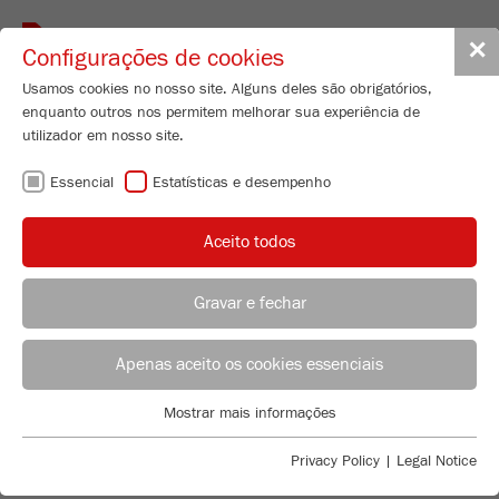
Toggle
✕
Configurações de cookies
navigat
Usamos cookies no nosso site. Alguns deles são obrigatórios,
enquanto outros nos permitem melhorar sua experiência de
utilizador em nosso site.
Cutting Mill
Essencial
Estatísticas e desempenho
PULVERISETTE 15
Nº de encomenda
15.4030.00
Aceito todos
CARACTERISTICAS TÉCNICAS
Gravar e fechar
DESCRIÇÃO
ACONSELHAMENTO DE APLICAÇÃO
DISTRIBUIÇÃO FRITSCH
PESQUISA DE PRODUTO
Apenas aceito os cookies essenciais
DADOS TÉCNICOS
Applications Laboratory
Mostrar mais informações
ACESSÓRIOS
COMPARAÇÃO DE
Essencial
Chris Biamonte
FRITSCH Milling and Sizing, Inc.
Cookies essenciais são necessários para funções básicas do
Privacy Policy
|
Legal Notice
PRODUTO CUTTING MILLS
VIDEOS / ANIMAÇÕES 3D
site. Isso garante que o site funcione corretamente.