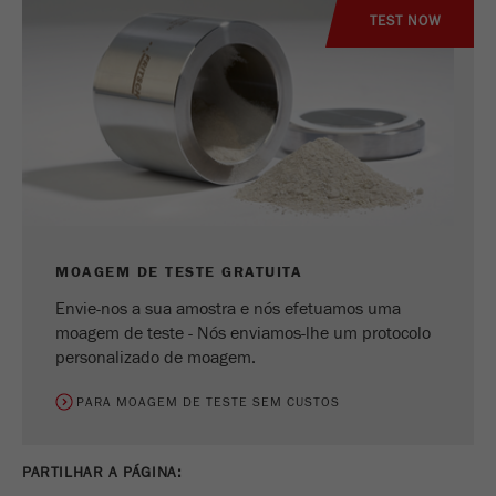
Nome
_ym_uid
TEST NOW
Fornecedor
Yandex
Usado para identificar utilizadores do
Objectivo
site.
Ciclo de vida
1 ano
cookie
MOAGEM DE TESTE GRATUITA
Envie-nos a sua amostra e nós efetuamos uma
moagem de teste - Nós enviamos-lhe um protocolo
personalizado de moagem.
PARA MOAGEM DE TESTE SEM CUSTOS
PARTILHAR A PÁGINA: