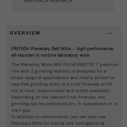
MATERIALS RESEARCH
Este cookie é o cookie de recurso do visitante.
Ele contém todos os recursos do visitante
Informações da visita atual, também
informações passadas por meio de parâmetros
OVERVIEW
de acompanhamento de campanhas. Esse
cookie também armazena se a origem do
visitante da última visita foi diferente da atual.
FRITSCH Planetary Ball Mills – high-performance
Objectivo
Se nenhuma informação sobre a fonte do
all-rounder in routine laboratory work
visitante puder ser determinada, o cookie não
The Planetary Micro Mill PULVERISETTE 7
será alterado. Dessa maneira, o Google
premium
Analytics pode associar informações de
line
with 2 grinding stations is designed for a
visitantes, como conversões e transações de
broad range of applications and ideally suited for
comércio eletrônico, a uma fonte de visitantes.
loss-free grinding down to a final fineness of 50
O cookie não contém informações.
nm of hard, medium-hard and brittle materials.
Depending on the desired final fineness, the
Ciclo de
grinding can be performed dry, in suspension or in
6 meses
vida cookie
inert gas.
In addition to comminution, you can also use
Nome
_ga
Planetary Mills for mixing and homogenising