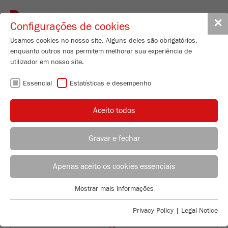
Toggle
✕
Configurações de cookies
navigat
Usamos cookies no nosso site. Alguns deles são obrigatórios,
enquanto outros nos permitem melhorar sua experiência de
Planetary Mill
utilizador em nosso site.
PULVERISETTE 7
Essencial
Estatísticas e desempenho
premium line
Aceito todos
99
/ 100
Nº de encomenda
07.5000.00
Bioz Stars
Gravar e fechar
CARACTERISTICAS TÉCNICAS
5,162 Citations
ACONSELHAMENTO DE APLICAÇÃO
DISTRIBUIÇÃO FRITSCH
Powered by Bioz © 2026
DESCRIÇÃO
Apenas aceito os cookies essenciais
Applications Laboratory
DADOS TÉCNICOS
Mostrar mais informações
Essencial
Chris Biamonte
FRITSCH Milling and Sizing, Inc.
Cookies essenciais são necessários para funções básicas do
ACESSÓRIOS
Privacy Policy
|
Legal Notice
site. Isso garante que o site funcione corretamente.