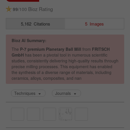
Nome
_ym_uid
Fornecedor
Yandex
Usado para identificar utilizadores do
Objectivo
site.
Ciclo de vida
1 ano
cookie