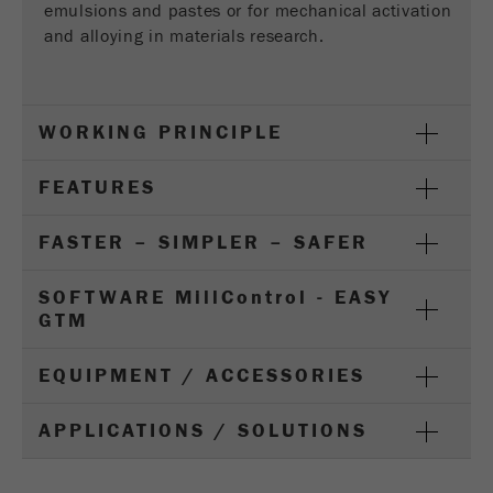
emulsions and pastes or for mechanical activation
Fornecedor
gerenciador de tags do google
and alloying in materials research.
Regista um ID exclusivo usado para gerar
Objectivo
estatísticas e dados sobre como o visitante
usa o site.
WORKING PRINCIPLE
Ciclo de
FEATURES
2 anos
vida cookie
FASTER – SIMPLER – SAFER
Nome
_gid
SOFTWARE M
ill
C
ontrol
- EASY
Fornecedor
google
GTM
Usado pelo Google Analytics para limitar a
Objectivo
EQUIPMENT / ACCESSORIES
taxa de solicitações.
Ciclo de vida
APPLICATIONS / SOLUTIONS
1 dia
cookie